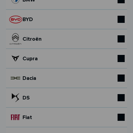
BYD
Citroën
Cupra
Dacia
DS
Fiat