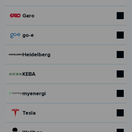
Garo
go-e
Heidelberg
KEBA
myenergi
Tesla