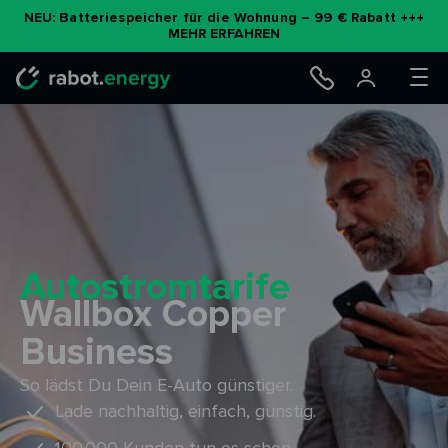
Zum
NEU: Batteriespeicher für die Wohnung – 99 € Rabatt +++
MEHR ERFAHREN
Inhalt
springen
Autostromtarife
Wallbox Copper
Business
So lädst Du Dein E-Auto günstiger.
Lade nachhaltig, einfach, günstig.