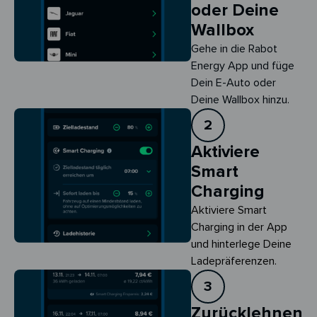
oder Deine
Wallbox
Gehe in die Rabot
Energy App und füge
Dein E-Auto oder
Deine Wallbox hinzu.
2
Aktiviere
Smart
Charging
Aktiviere Smart 
Charging in der App 
und hinterlege Deine 
Ladepräferenzen.
3
Zurücklehnen