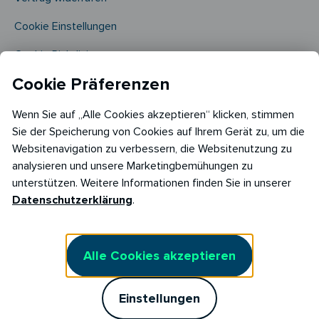
Cookie Einstellungen
Cookie Richtlinie​
Cookie Präferenzen
Wenn Sie auf „Alle Cookies akzeptieren“ klicken, stimmen
Sie der Speicherung von Cookies auf Ihrem Gerät zu, um die
Websitenavigation zu verbessern, die Websitenutzung zu
analysieren und unsere Marketingbemühungen zu
Copyright © 2026
unterstützen. Weitere Informationen finden Sie in unserer
RABOT Energy DE GmbH
Datenschutzerklärung
.
Hopfenmarkt 33,
20457 Hamburg
Alle Cookies akzeptieren
Einstellungen