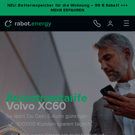
Zum
NEU: Batteriespeicher für die Wohnung – 99 € Rabatt +++
MEHR ERFAHREN
Inhalt
springen
Autostromtarife
Volvo XC60
So lädst Du Dein E-Auto günstiger.
100.000 Kunden sparen täglich.