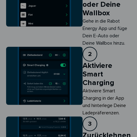
oder Deine
Wallbox
Gehe in die Rabot
Energy App und füge
Dein E-Auto oder
Deine Wallbox hinzu.
2
Aktiviere
Smart
Charging
Aktiviere Smart 
Charging in der App 
und hinterlege Deine 
Ladepräferenzen.
3
Zurücklehnen