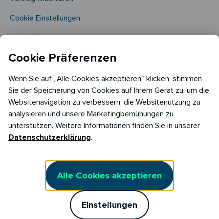
Cookie Einstellungen
Cookie Richtlinie​
Cookie Präferenzen
Wenn Sie auf „Alle Cookies akzeptieren“ klicken, stimmen
Sie der Speicherung von Cookies auf Ihrem Gerät zu, um die
Websitenavigation zu verbessern, die Websitenutzung zu
analysieren und unsere Marketingbemühungen zu
Copyright © 2026
unterstützen. Weitere Informationen finden Sie in unserer
RABOT Energy DE GmbH
Datenschutzerklärung
.
Hopfenmarkt 33,
20457 Hamburg
Alle Cookies akzeptieren
Einstellungen