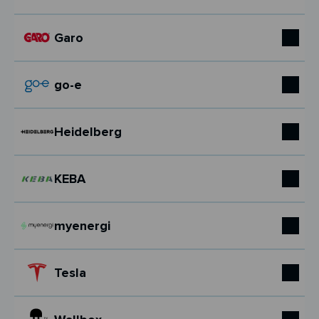
Garo
go-e
Heidelberg
KEBA
myenergi
Tesla