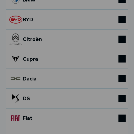
BYD
Citroën
Cupra
Dacia
DS
Fiat