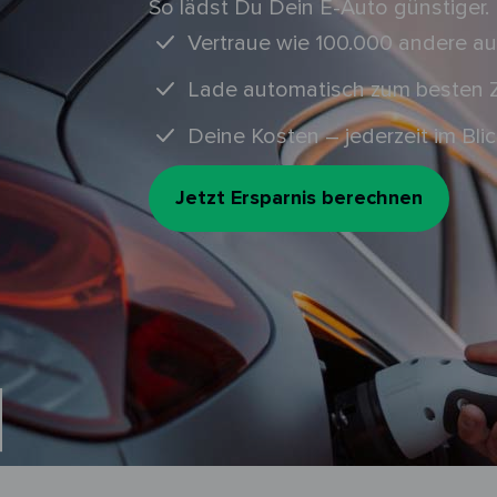
So lädst Du Dein E-Auto günstiger.
Vertraue wie 100.000 andere au
Lade automatisch zum besten Z
Deine Kosten – jederzeit im Blic
Jetzt Ersparnis berechnen