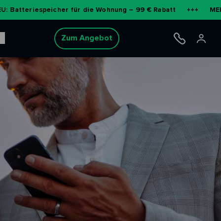
espeicher für die Wohnung – 99 € Rabatt
+++
MEHR ERFAHR
Zum Angebot
e