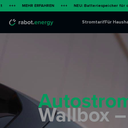
MEHR ERFAHREN
+++
NEU: Batteriespeicher für die Wohnun
Stromtarif
Für Hausha
Autostrom
Wallbox –