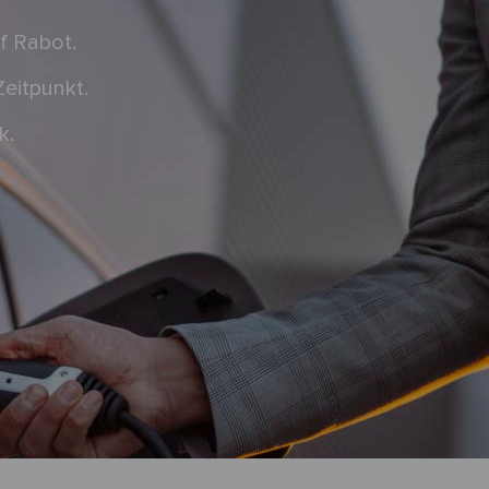
f Rabot.
eitpunkt.
k.