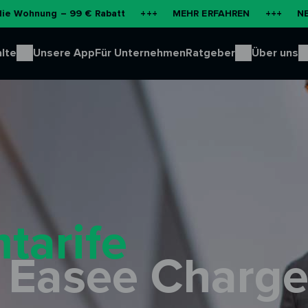
g – 99 € Rabatt
+++
MEHR ERFAHREN
+++
NEU: Batteri
lte
Unsere App
Für Unternehmen
Ratgeber
Über uns
tarife
 Easee Charg