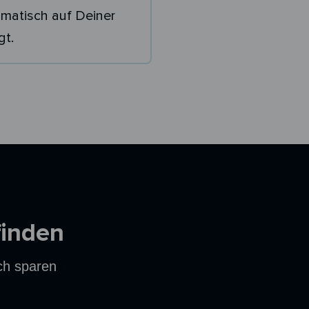
matisch auf Deiner
gt.
finden
ich sparen