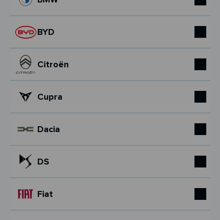
BYD
Citroën
Cupra
Dacia
DS
Fiat