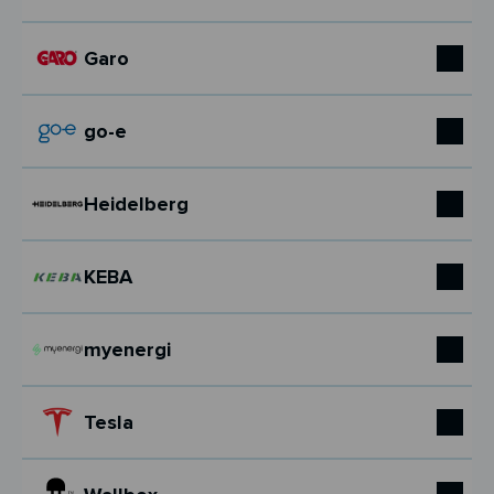
Garo
go-e
Heidelberg
KEBA
myenergi
Tesla