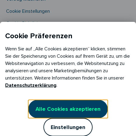
Cookie Einstellungen
Cookie Richtlinie​
Cookie Präferenzen
Wenn Sie auf „Alle Cookies akzeptieren“ klicken, stimmen
Sie der Speicherung von Cookies auf Ihrem Gerät zu, um die
Websitenavigation zu verbessern, die Websitenutzung zu
analysieren und unsere Marketingbemühungen zu
Copyright © 2026
unterstützen. Weitere Informationen finden Sie in unserer
RABOT Energy DE GmbH
Datenschutzerklärung
.
Hopfenmarkt 33,
20457 Hamburg
Alle Cookies akzeptieren
Einstellungen