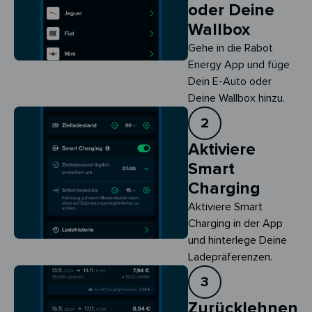
oder Deine
Wallbox
Gehe in die Rabot
Energy App und füge
Dein E-Auto oder
Deine Wallbox hinzu.
2
Aktiviere
Smart
Charging
Aktiviere Smart 
Charging in der App 
und hinterlege Deine 
Ladepräferenzen.
3
Zurücklehnen