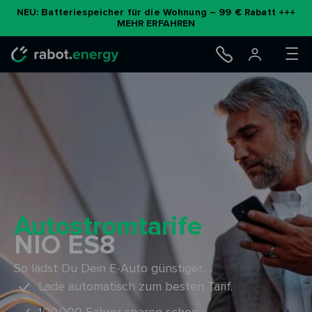
Zum
NEU: Batteriespeicher für die Wohnung – 99 € Rabatt +++
MEHR ERFAHREN
Inhalt
springen
Autostromtarife
NIO ES8
So lädst Du Dein E-Auto günstiger.
Lade automatisch zum besten Tarif.