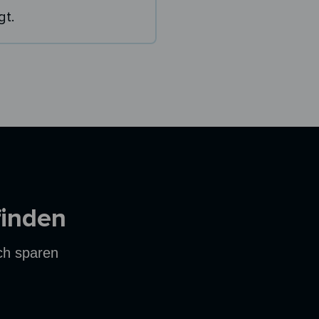
gt.
finden
ich sparen