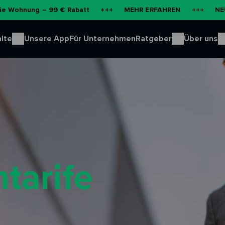
 – 99 € Rabatt
+++
MEHR ERFAHREN
+++
NEU: Batterie
lte
Unsere App
Für Unternehmen
Ratgeber
Über uns
tarife