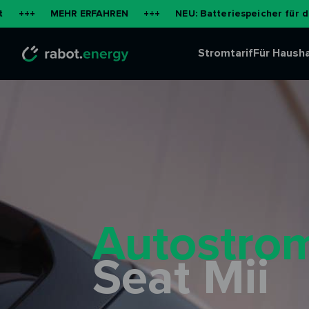
MEHR ERFAHREN
+++
NEU: Batteriespeicher für die Wohnung
Stromtarif
Für Hausha
Autostrom
Seat Mii