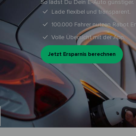
So lädst Du Dein E-Auto günstiger.
Lade flexibel und transparent.
100.000 Fahrer nutzen Rabot En
Volle Übersicht mit der App.
Jetzt Ersparnis berechnen