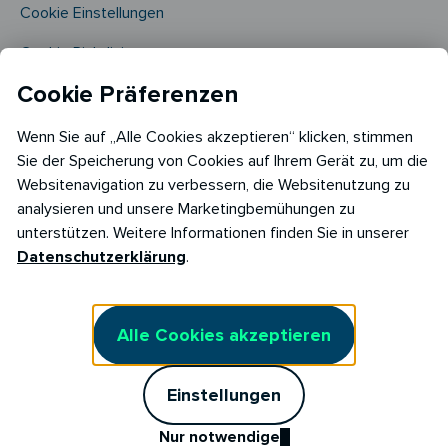
Cookie Einstellungen
Cookie Richtlinie​
Cookie Präferenzen
Wenn Sie auf „Alle Cookies akzeptieren“ klicken, stimmen
Sie der Speicherung von Cookies auf Ihrem Gerät zu, um die
Websitenavigation zu verbessern, die Websitenutzung zu
analysieren und unsere Marketingbemühungen zu
Copyright © 2026
unterstützen. Weitere Informationen finden Sie in unserer
RABOT Energy DE GmbH
Datenschutzerklärung
.
Hopfenmarkt 33,
20457 Hamburg
Alle Cookies akzeptieren
Einstellungen
Nur notwendige