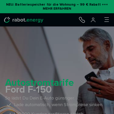
Zum
NEU: Batteriespeicher für die Wohnung – 99 € Rabatt +++
MEHR ERFAHREN
Inhalt
springen
Autostromtarife
Ford F-150
So lädst Du Dein E-Auto günstiger.
Lade automatisch, wenn Strompreise sinken.