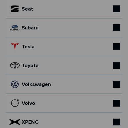
Seat
Subaru
Tesla
Toyota
Volkswagen
Volvo
XPENG