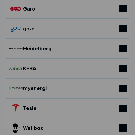
Garo
go-e
Heidelberg
KEBA
myenergi
Tesla
Wallbox