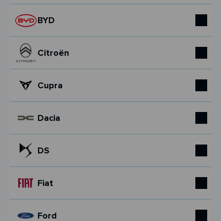
BYD
Citroën
Cupra
Dacia
DS
Fiat
Ford