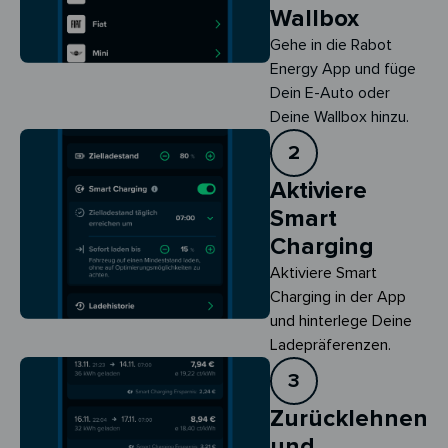
Wallbox
Gehe in die Rabot
Energy App und füge
Dein E-Auto oder
Deine Wallbox hinzu.
2
Aktiviere
Smart
Charging
Aktiviere Smart 
Charging in der App 
und hinterlege Deine 
Ladepräferenzen.
3
Zurücklehnen
und