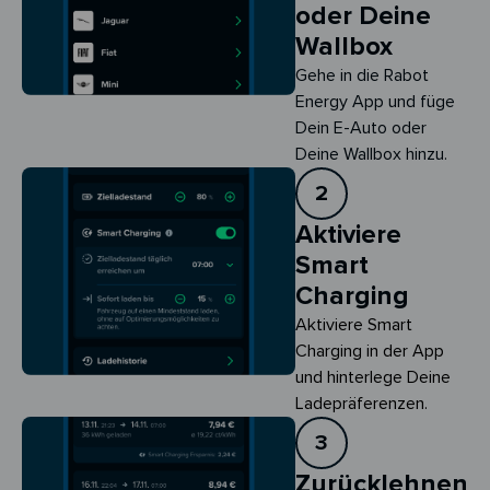
oder Deine
Wallbox
Gehe in die Rabot
Energy App und füge
Dein E-Auto oder
Deine Wallbox hinzu.
2
Aktiviere
Smart
Charging
Aktiviere Smart 
Charging in der App 
und hinterlege Deine 
Ladepräferenzen.
3
Zurücklehnen