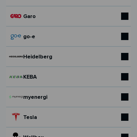
Garo
go-e
Heidelberg
KEBA
myenergi
Tesla