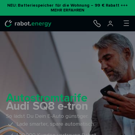
Zum
NEU: Batteriespeicher für die Wohnung – 99 € Rabatt +++
MEHR ERFAHREN
Inhalt
springen
Autostromtarife
Audi SQ8 e-tron
So lädst Du Dein E-Auto günstiger.
Lade smarter, spare automatisch.