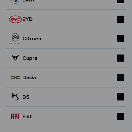
BYD
Citroën
Cupra
Dacia
DS
Fiat