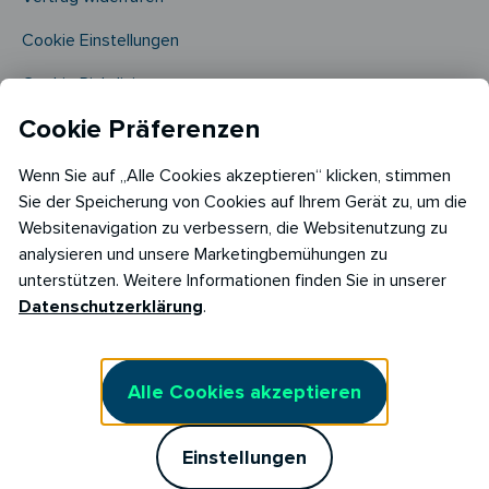
Cookie Einstellungen
Cookie Richtlinie​
Cookie Präferenzen
Wenn Sie auf „Alle Cookies akzeptieren“ klicken, stimmen
Sie der Speicherung von Cookies auf Ihrem Gerät zu, um die
Websitenavigation zu verbessern, die Websitenutzung zu
analysieren und unsere Marketingbemühungen zu
Copyright © 2026
unterstützen. Weitere Informationen finden Sie in unserer
RABOT Energy DE GmbH
Datenschutzerklärung
.
Hopfenmarkt 33,
20457 Hamburg
Alle Cookies akzeptieren
Einstellungen