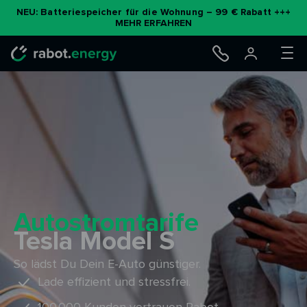
Zum
NEU: Batteriespeicher für die Wohnung – 99 € Rabatt +++
MEHR ERFAHREN
Inhalt
springen
Autostromtarife
Tesla Model S
So lädst Du Dein E-Auto günstiger.
Lade effizient und stressfrei.