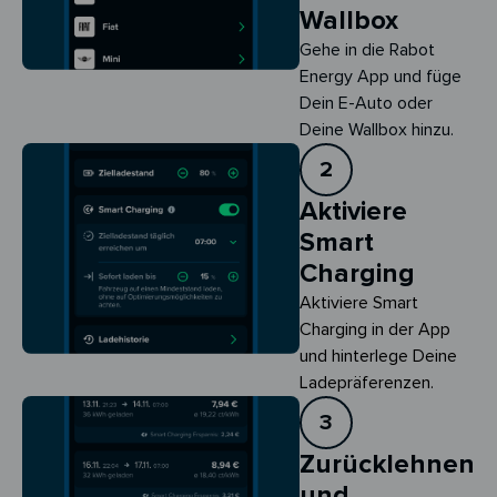
Wallbox
Gehe in die Rabot
Energy App und füge
Dein E-Auto oder
Deine Wallbox hinzu.
2
Aktiviere
Smart
Charging
Aktiviere Smart 
Charging in der App 
und hinterlege Deine 
Ladepräferenzen.
3
Zurücklehnen
und