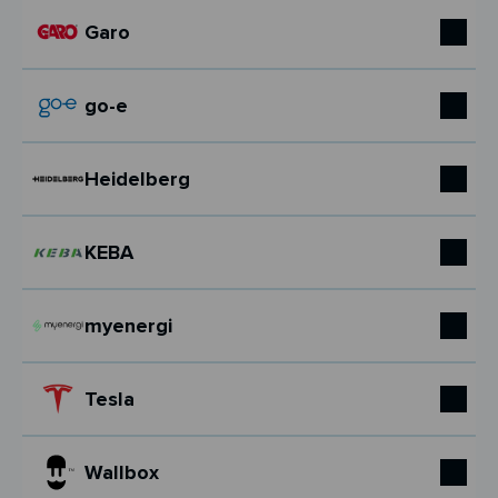
Garo
go-e
Heidelberg
KEBA
myenergi
Tesla
Wallbox