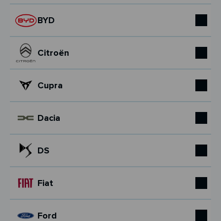
BYD
Citroën
Cupra
Dacia
DS
Fiat
Ford