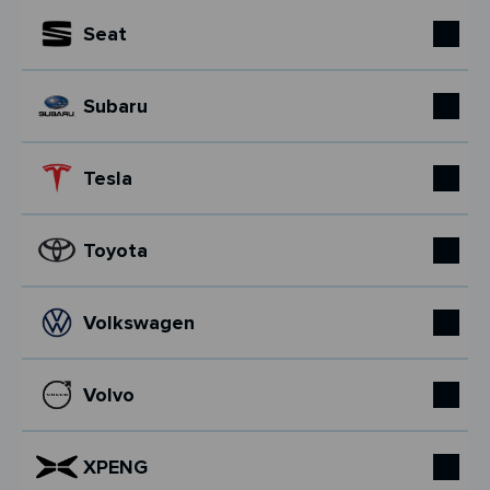
Seat
Subaru
Tesla
Toyota
Volkswagen
Volvo
XPENG