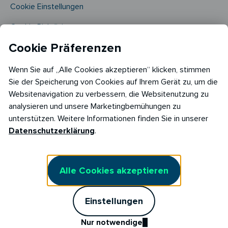
Cookie Einstellungen
Cookie Richtlinie​
Cookie Präferenzen
Wenn Sie auf „Alle Cookies akzeptieren“ klicken, stimmen
Sie der Speicherung von Cookies auf Ihrem Gerät zu, um die
Websitenavigation zu verbessern, die Websitenutzung zu
analysieren und unsere Marketingbemühungen zu
Copyright © 2026
unterstützen. Weitere Informationen finden Sie in unserer
RABOT Energy DE GmbH
Datenschutzerklärung
.
Hopfenmarkt 33,
20457 Hamburg
Alle Cookies akzeptieren
Einstellungen
Nur notwendige