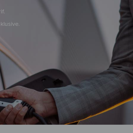
f.
klusive.