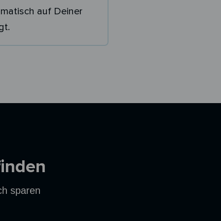
matisch auf Deiner
gt.
finden
ich sparen