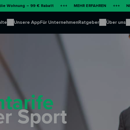
g – 99 € Rabatt
+++
MEHR ERFAHREN
+++
NEU: Batteri
lte
Unsere App
Für Unternehmen
Ratgeber
Über uns
tarife
r Sport