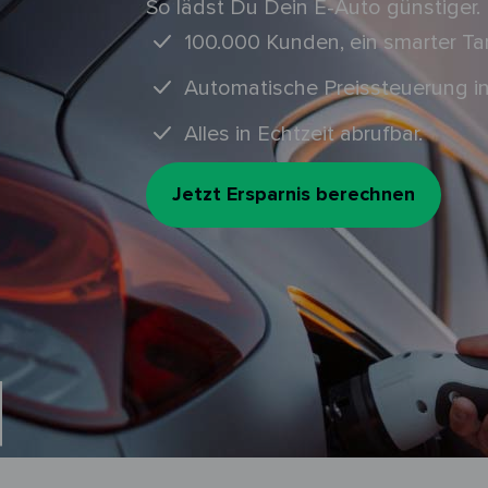
So lädst Du Dein E-Auto günstiger.
100.000 Kunden, ein smarter Tari
Automatische Preissteuerung in
Alles in Echtzeit abrufbar.
Jetzt Ersparnis berechnen