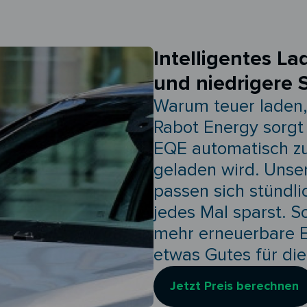
Intelligentes La
und niedrigere 
Warum teuer laden,
Rabot Energy sorgt
EQE automatisch z
geladen wird. Unse
passen sich stündli
jedes Mal sparst. So
mehr erneuerbare En
etwas Gutes für di
Jetzt Preis berechnen