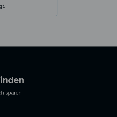
gt.
finden
ich sparen