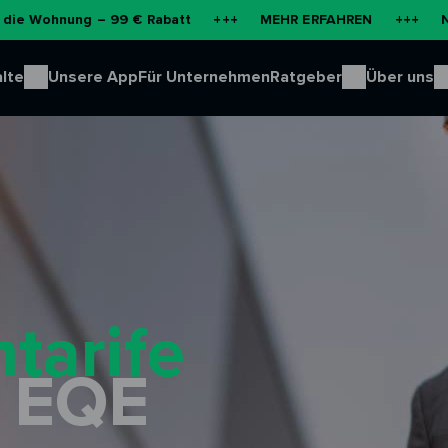
g – 99 € Rabatt
+++
MEHR ERFAHREN
+++
NEU: Batteri
lte
Unsere App
Für Unternehmen
Ratgeber
Über uns
tarife
 EQE