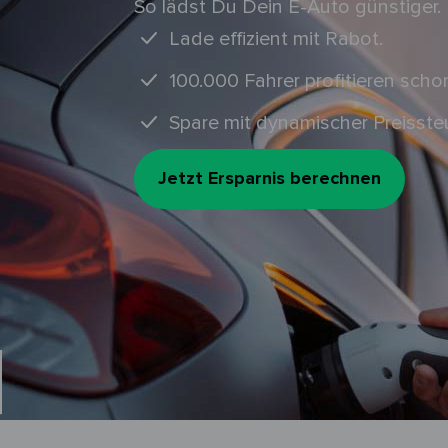
So lädst Du Dein E-Auto günstiger.
Lade effizient mit Rabot.
100.000 Fahrer profitieren scho
Spare mit dynamischer Preisste
Jetzt Ersparnis berechnen