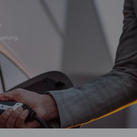
n.
uerung.