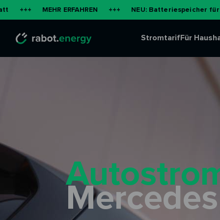
MEHR ERFAHREN
+++
NEU: Batteriespeicher für die Wohnun
Stromtarif
Für Hausha
Autostrom
Mercedes