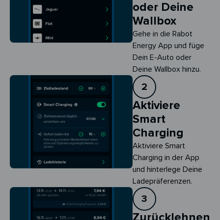
oder Deine
Wallbox
Gehe in die Rabot
Energy App und füge
Dein E-Auto oder
Deine Wallbox hinzu.
2
Aktiviere
Smart
Charging
Aktiviere Smart 
Charging in der App 
und hinterlege Deine 
Ladepräferenzen.
3
Zurücklehnen