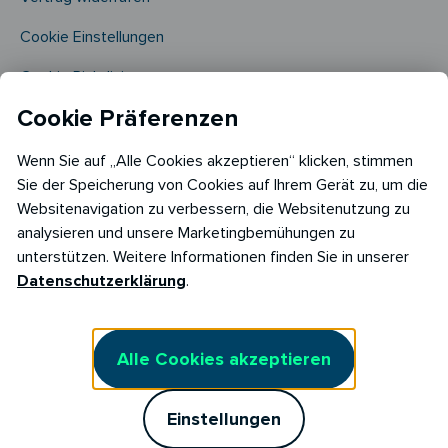
Cookie Einstellungen
Cookie Richtlinie​
Cookie Präferenzen
Wenn Sie auf „Alle Cookies akzeptieren“ klicken, stimmen
Sie der Speicherung von Cookies auf Ihrem Gerät zu, um die
Websitenavigation zu verbessern, die Websitenutzung zu
analysieren und unsere Marketingbemühungen zu
Copyright © 2026
unterstützen. Weitere Informationen finden Sie in unserer
RABOT Energy DE GmbH
Datenschutzerklärung
.
Hopfenmarkt 33,
20457 Hamburg
Alle Cookies akzeptieren
Einstellungen