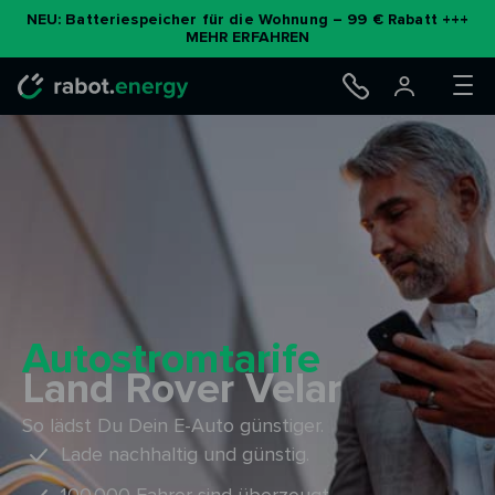
Zum
NEU: Batteriespeicher für die Wohnung – 99 € Rabatt +++
MEHR ERFAHREN
Inhalt
springen
Autostromtarife
Land Rover Velar
So lädst Du Dein E-Auto günstiger.
Lade nachhaltig und günstig.