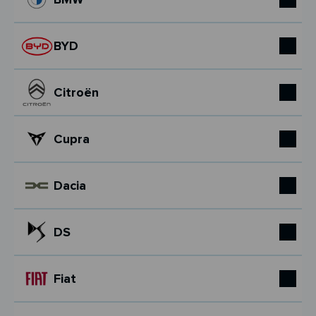
BYD
Citroën
Cupra
Dacia
DS
Fiat