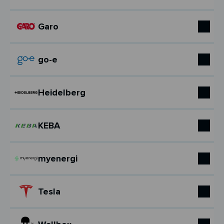
Garo
go-e
Heidelberg
KEBA
myenergi
Tesla