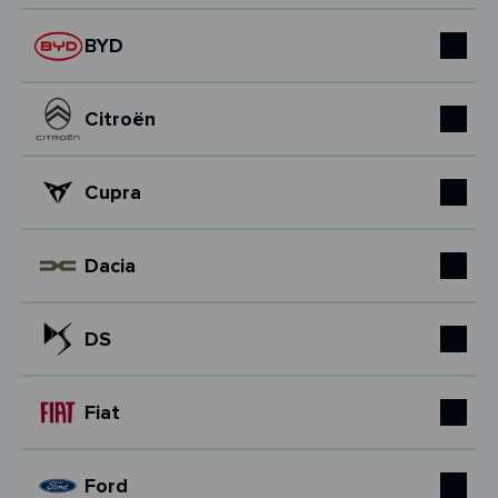
BYD
Citroën
Cupra
Dacia
DS
Fiat
Ford