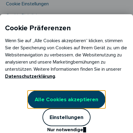
Cookie Einstellungen
Cookie Richtlinie​
Cookie Präferenzen
Wenn Sie auf „Alle Cookies akzeptieren“ klicken, stimmen
Sie der Speicherung von Cookies auf Ihrem Gerät zu, um die
Websitenavigation zu verbessern, die Websitenutzung zu
analysieren und unsere Marketingbemühungen zu
Copyright © 2026
unterstützen. Weitere Informationen finden Sie in unserer
RABOT Energy DE GmbH
Datenschutzerklärung
.
Hopfenmarkt 33,
20457 Hamburg
Alle Cookies akzeptieren
Einstellungen
Nur notwendige