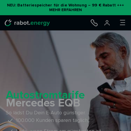
Zum
NEU: Batteriespeicher für die Wohnung – 99 € Rabatt +++
MEHR ERFAHREN
Inhalt
springen
Autostromtarife
Mercedes EQB
So lädst Du Dein E-Auto günstiger.
100.000 Kunden sparen täglich.