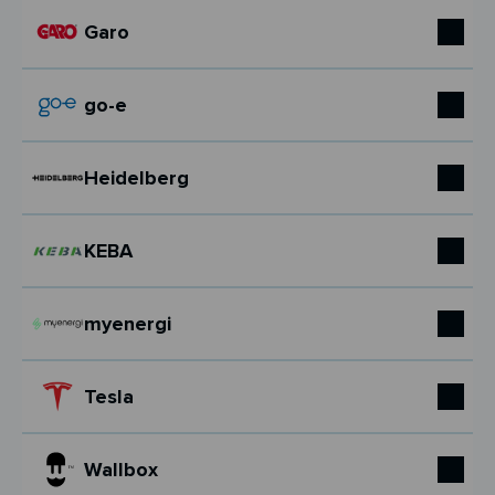
Garo
go-e
Heidelberg
KEBA
myenergi
Tesla
Wallbox