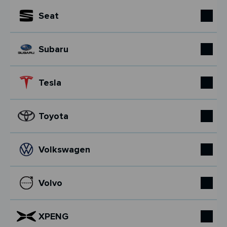
Seat
Subaru
Tesla
Toyota
Volkswagen
Volvo
XPENG