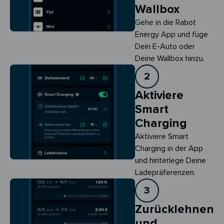
Wallbox
Gehe in die Rabot
Energy App und füge
Dein E-Auto oder
Deine Wallbox hinzu.
2
Aktiviere
Smart
Charging
Aktiviere Smart 
Charging in der App 
und hinterlege Deine 
Ladepräferenzen.
3
Zurücklehnen
und