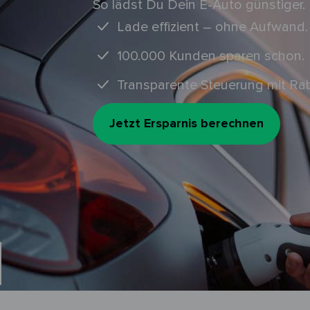
So lädst Du Dein E-Auto günstiger.
Lade effizient – ohne Aufwand.
100.000 Kunden sparen schon.
Transparente Steuerung mit Ra
Jetzt Ersparnis berechnen