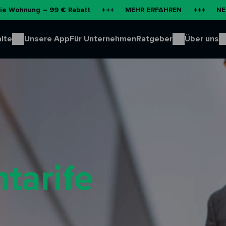
 – 99 € Rabatt
+++
MEHR ERFAHREN
+++
NEU: Batterie
lte
Unsere App
Für Unternehmen
Ratgeber
Über uns
tarife