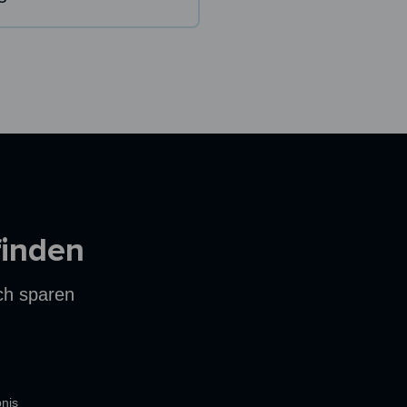
finden
ich sparen
nis