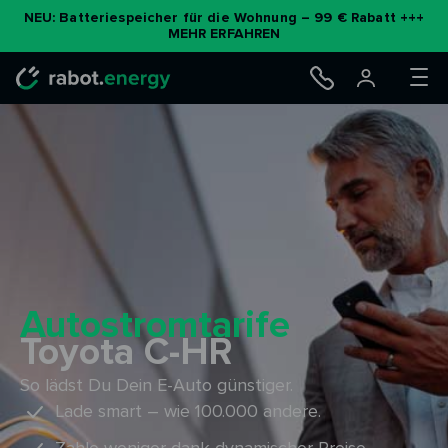
Zum
NEU: Batteriespeicher für die Wohnung – 99 € Rabatt +++
MEHR ERFAHREN
Inhalt
springen
Autostromtarife
Toyota C-HR
So lädst Du Dein E-Auto günstiger.
Lade smart – wie 100.000 andere.