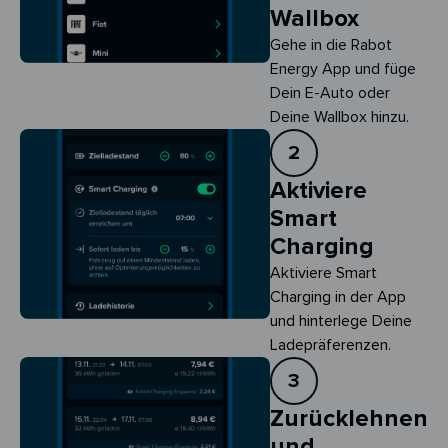
Wallbox
Gehe in die Rabot
Energy App und füge
Dein E-Auto oder
Deine Wallbox hinzu.
2
Aktiviere
Smart
Charging
Aktiviere Smart 
Charging in der App 
und hinterlege Deine 
Ladepräferenzen.
3
Zurücklehnen
und