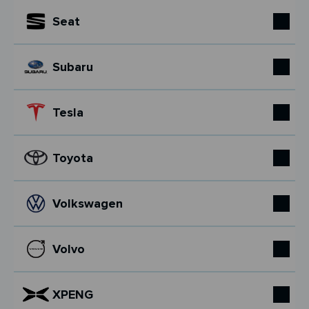
Seat
Subaru
Tesla
Toyota
Volkswagen
Volvo
XPENG