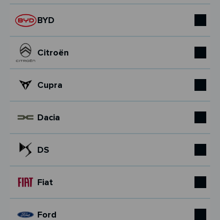
BYD
Citroën
Cupra
Dacia
DS
Fiat
Ford