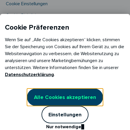
Cookie Einstellungen
Cookie Richtlinie​
Cookie Präferenzen
Wenn Sie auf „Alle Cookies akzeptieren“ klicken, stimmen
Sie der Speicherung von Cookies auf Ihrem Gerät zu, um die
Websitenavigation zu verbessern, die Websitenutzung zu
analysieren und unsere Marketingbemühungen zu
Copyright © 2026
unterstützen. Weitere Informationen finden Sie in unserer
RABOT Energy DE GmbH
Datenschutzerklärung
.
Hopfenmarkt 33,
20457 Hamburg
Alle Cookies akzeptieren
Einstellungen
Nur notwendige