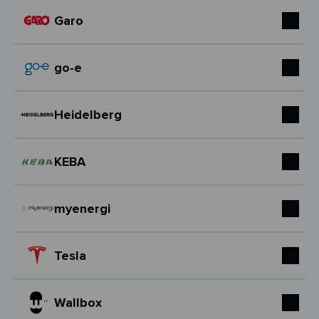
Garo
go-e
Heidelberg
KEBA
myenergi
Tesla
Wallbox