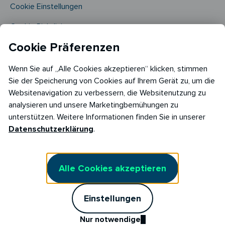
Cookie Einstellungen
Cookie Richtlinie​
Cookie Präferenzen
Wenn Sie auf „Alle Cookies akzeptieren“ klicken, stimmen
Sie der Speicherung von Cookies auf Ihrem Gerät zu, um die
Websitenavigation zu verbessern, die Websitenutzung zu
analysieren und unsere Marketingbemühungen zu
Copyright © 2026
unterstützen. Weitere Informationen finden Sie in unserer
RABOT Energy DE GmbH
Datenschutzerklärung
.
Hopfenmarkt 33,
20457 Hamburg
Alle Cookies akzeptieren
Einstellungen
Nur notwendige