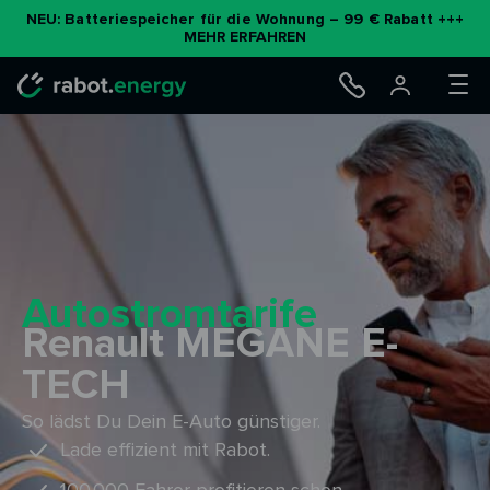
Zum
NEU: Batteriespeicher für die Wohnung – 99 € Rabatt +++
MEHR ERFAHREN
Inhalt
springen
Autostromtarife
Renault MEGANE E-
TECH
So lädst Du Dein E-Auto günstiger.
Lade effizient mit Rabot.