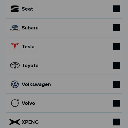
Seat
Subaru
Tesla
Toyota
Volkswagen
Volvo
XPENG