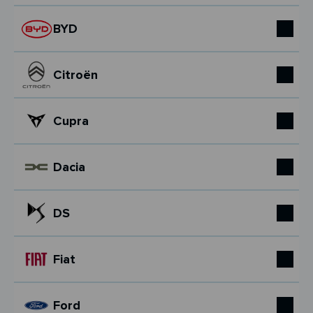
BYD
Citroën
Cupra
Dacia
DS
Fiat
Ford