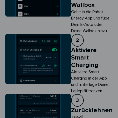
Wallbox
Gehe in die Rabot
Energy App und füge
Dein E-Auto oder
Deine Wallbox hinzu.
2
Aktiviere
Smart
Charging
Aktiviere Smart 
Charging in der App 
und hinterlege Deine 
Ladepräferenzen.
3
Zurücklehnen
und