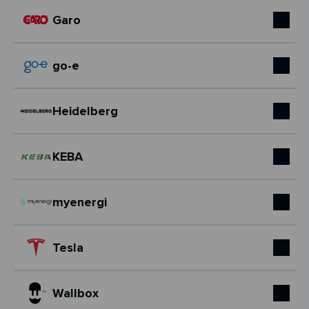
Garo
go-e
Heidelberg
KEBA
myenergi
Tesla
Wallbox