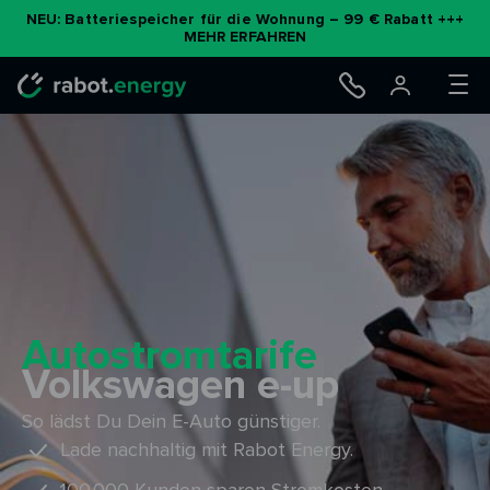
Zum
NEU: Batteriespeicher für die Wohnung – 99 € Rabatt +++
MEHR ERFAHREN
Inhalt
springen
Autostromtarife
Volkswagen e-up
So lädst Du Dein E-Auto günstiger.
Lade nachhaltig mit Rabot Energy.