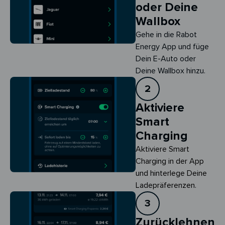
oder Deine
Wallbox
Gehe in die Rabot
Energy App und füge
Dein E-Auto oder
Deine Wallbox hinzu.
2
Aktiviere
Smart
Charging
Aktiviere Smart 
Charging in der App 
und hinterlege Deine 
Ladepräferenzen.
3
Zurücklehnen