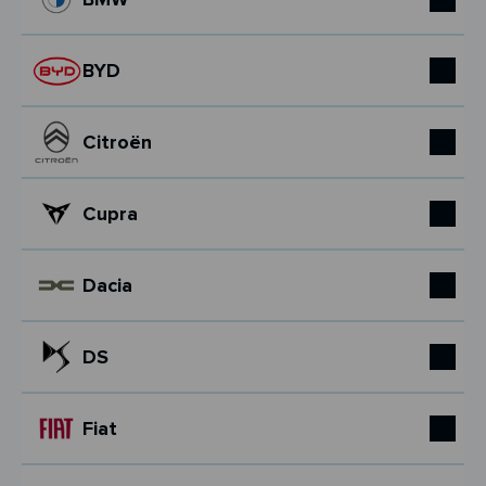
BYD
Citroën
Cupra
Dacia
DS
Fiat