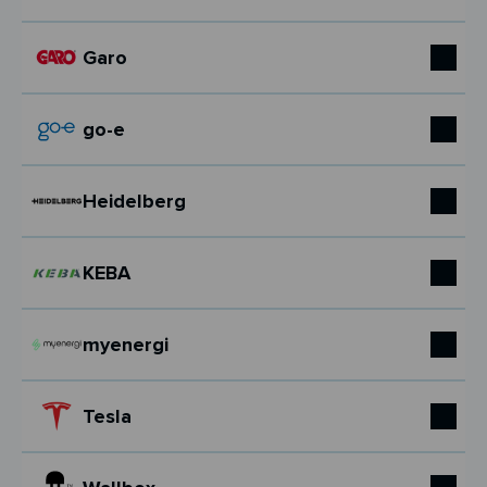
Garo
go-e
Heidelberg
KEBA
myenergi
Tesla