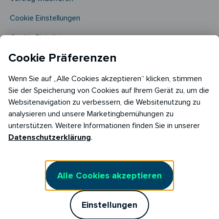
Cookie Einstellungen
Cookie Richtlinie​
Cookie Präferenzen
Wenn Sie auf „Alle Cookies akzeptieren“ klicken, stimmen
Sie der Speicherung von Cookies auf Ihrem Gerät zu, um die
Websitenavigation zu verbessern, die Websitenutzung zu
analysieren und unsere Marketingbemühungen zu
Copyright © 2026
unterstützen. Weitere Informationen finden Sie in unserer
RABOT Energy DE GmbH
Datenschutzerklärung
.
Hopfenmarkt 33,
20457 Hamburg
Alle Cookies akzeptieren
Einstellungen