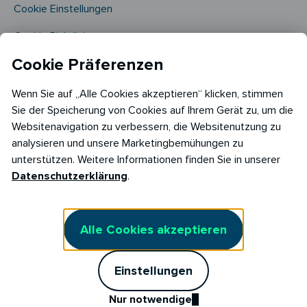
Cookie Einstellungen
Cookie Richtlinie​
Cookie Präferenzen
Wenn Sie auf „Alle Cookies akzeptieren“ klicken, stimmen
Sie der Speicherung von Cookies auf Ihrem Gerät zu, um die
Websitenavigation zu verbessern, die Websitenutzung zu
analysieren und unsere Marketingbemühungen zu
Copyright © 2026
unterstützen. Weitere Informationen finden Sie in unserer
RABOT Energy DE GmbH
Datenschutzerklärung
.
Hopfenmarkt 33,
20457 Hamburg
Alle Cookies akzeptieren
Einstellungen
Nur notwendige