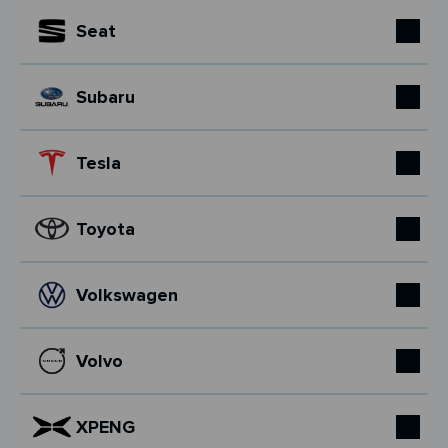
Seat
Subaru
Tesla
Toyota
Volkswagen
Volvo
XPENG