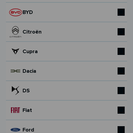
BYD
Citroën
Cupra
Dacia
DS
Fiat
Ford