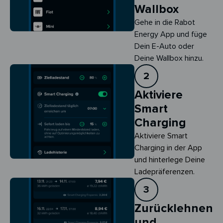
Wallbox
Gehe in die Rabot
Energy App und füge
Dein E-Auto oder
Deine Wallbox hinzu.
2
Aktiviere
Smart
Charging
Aktiviere Smart 
Charging in der App 
und hinterlege Deine 
Ladepräferenzen.
3
Zurücklehnen
und