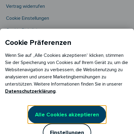
Vertrag widerrufen
Cookie Einstellungen
Cookie Richtlinie​
Cookie Präferenzen
Wenn Sie auf „Alle Cookies akzeptieren“ klicken, stimmen
Sie der Speicherung von Cookies auf Ihrem Gerät zu, um die
Websitenavigation zu verbessern, die Websitenutzung zu
analysieren und unsere Marketingbemühungen zu
Copyright © 2026
unterstützen. Weitere Informationen finden Sie in unserer
RABOT Energy DE GmbH
Datenschutzerklärung
.
Hopfenmarkt 33,
20457 Hamburg
Alle Cookies akzeptieren
Einstellungen