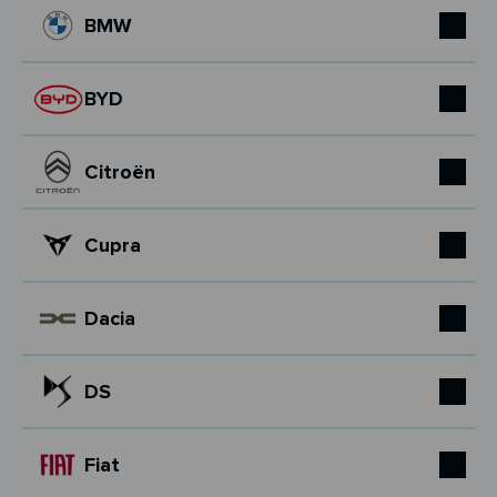
BMW
BYD
Citroën
Cupra
Dacia
DS
Fiat