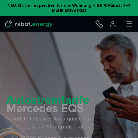
Zum
NEU: Batteriespeicher für die Wohnung – 99 € Rabatt +++
MEHR ERFAHREN
Inhalt
springen
Autostromtarife
Mercedes EQS
So lädst Du Dein E-Auto günstiger.
Lade, wenn Strompreise fallen.