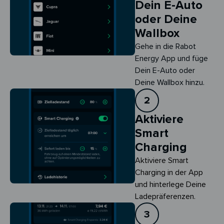
Dein E-Auto
oder Deine
Wallbox
Gehe in die Rabot
Energy App und füge
Dein E-Auto oder
Deine Wallbox hinzu.
2
Aktiviere
Smart
Charging
Aktiviere Smart 
Charging in der App 
und hinterlege Deine 
Ladepräferenzen.
3