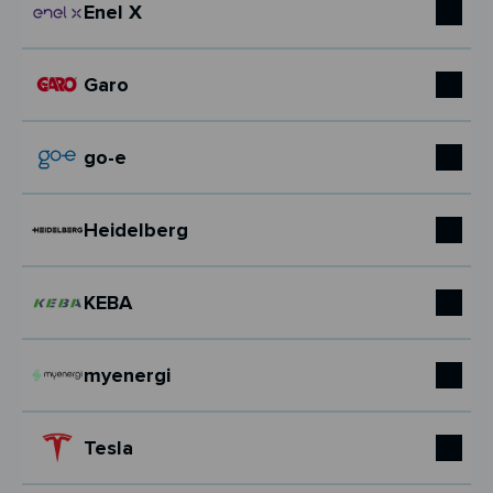
Enel X
Garo
go-e
Heidelberg
KEBA
myenergi
Tesla