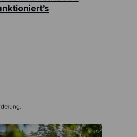
unktioniert’s
rderung.