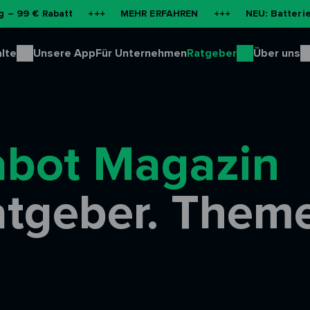
t
+++
MEHR ERFAHREN
+++
NEU: Batteriespeicher für 
lte
Unsere App
Für Unternehmen
Ratgeber
Über uns
abot Magazin
tgeber. Them