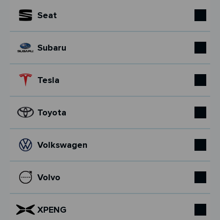
Seat
Subaru
Tesla
Toyota
Volkswagen
Volvo
XPENG