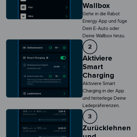
Wallbox
Gehe in die Rabot
Energy App und füge
Dein E-Auto oder
Deine Wallbox hinzu.
2
Aktiviere
Smart
Charging
Aktiviere Smart 
Charging in der App 
und hinterlege Deine 
Ladepräferenzen.
3
Zurücklehnen
und