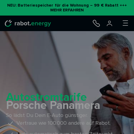
Zum
NEU: Batteriespeicher für die Wohnung – 99 € Rabatt +++
MEHR ERFAHREN
Inhalt
springen
Autostromtarife
Porsche Panamera
So lädst Du Dein E-Auto günstiger.
Vertraue wie 100.000 andere auf Rabot.