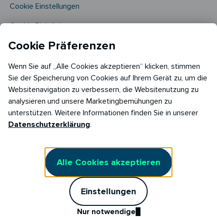
Cookie Einstellungen
Cookie Richtlinie​
Cookie Präferenzen
Wenn Sie auf „Alle Cookies akzeptieren“ klicken, stimmen
Sie der Speicherung von Cookies auf Ihrem Gerät zu, um die
Websitenavigation zu verbessern, die Websitenutzung zu
analysieren und unsere Marketingbemühungen zu
Copyright © 2026
unterstützen. Weitere Informationen finden Sie in unserer
RABOT Energy DE GmbH
Datenschutzerklärung
.
Hopfenmarkt 33,
20457 Hamburg
Alle Cookies akzeptieren
Einstellungen
Nur notwendige