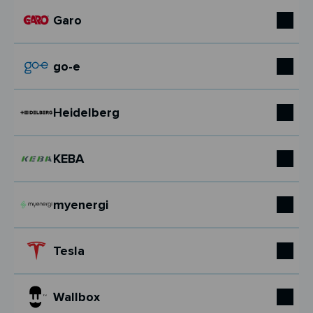
Garo
go-e
Heidelberg
KEBA
myenergi
Tesla
Wallbox