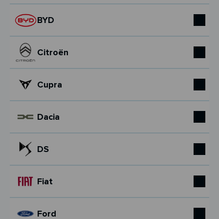
BYD
Citroën
Cupra
Dacia
DS
Fiat
Ford