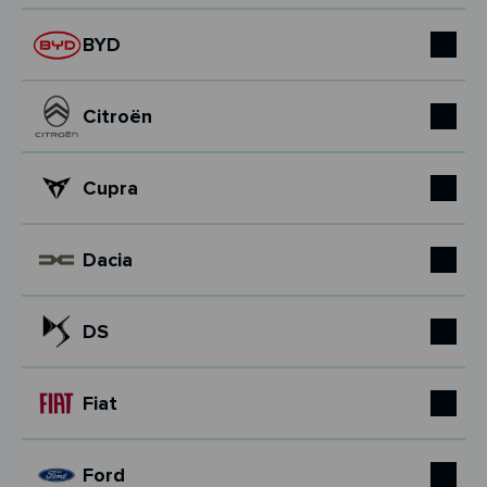
BYD
Citroën
Cupra
Dacia
DS
Fiat
Ford