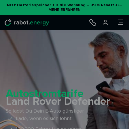
Zum
NEU: Batteriespeicher für die Wohnung – 99 € Rabatt +++
MEHR ERFAHREN
Inhalt
springen
Autostromtarife
Land Rover Defender
So lädst Du Dein E-Auto günstiger.
Lade, wenn es sich lohnt.