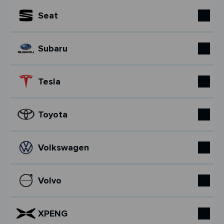
Seat
Subaru
Tesla
Toyota
Volkswagen
Volvo
XPENG