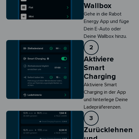
Wallbox
Gehe in die Rabot
Energy App und füge
Dein E-Auto oder
Deine Wallbox hinzu.
2
Aktiviere
Smart
Charging
Aktiviere Smart 
Charging in der App 
und hinterlege Deine 
Ladepräferenzen.
3
Zurücklehnen
und