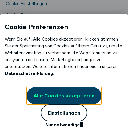
Cookie Einstellungen
Cookie Richtlinie​
Cookie Präferenzen
Wenn Sie auf „Alle Cookies akzeptieren“ klicken, stimmen
Sie der Speicherung von Cookies auf Ihrem Gerät zu, um die
Websitenavigation zu verbessern, die Websitenutzung zu
analysieren und unsere Marketingbemühungen zu
Copyright © 2026
unterstützen. Weitere Informationen finden Sie in unserer
RABOT Energy DE GmbH
Datenschutzerklärung
.
Hopfenmarkt 33,
20457 Hamburg
Alle Cookies akzeptieren
Einstellungen
Nur notwendige