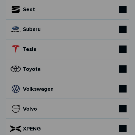
Seat
Subaru
Tesla
Toyota
Volkswagen
Volvo
XPENG