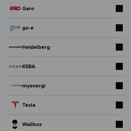
Garo
go-e
Heidelberg
KEBA
myenergi
Tesla
Wallbox