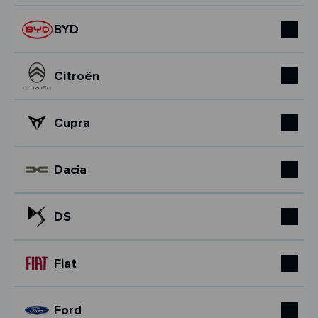
BYD
Citroën
Cupra
Dacia
DS
Fiat
Ford