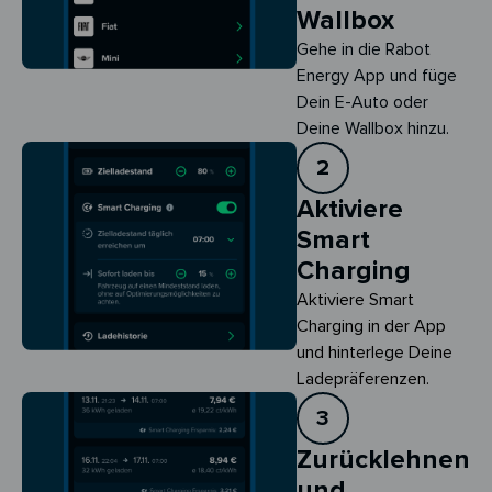
Wallbox
Gehe in die Rabot
Energy App und füge
Dein E-Auto oder
Deine Wallbox hinzu.
2
Aktiviere
Smart
Charging
Aktiviere Smart 
Charging in der App 
und hinterlege Deine 
Ladepräferenzen.
3
Zurücklehnen
und