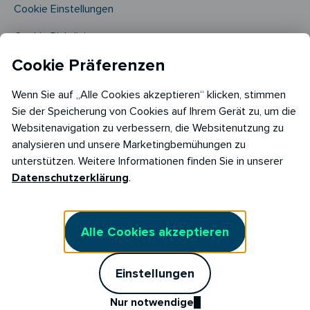
Cookie Einstellungen
Cookie Richtlinie​
Cookie Präferenzen
Wenn Sie auf „Alle Cookies akzeptieren“ klicken, stimmen
Sie der Speicherung von Cookies auf Ihrem Gerät zu, um die
Websitenavigation zu verbessern, die Websitenutzung zu
analysieren und unsere Marketingbemühungen zu
Copyright © 2026
unterstützen. Weitere Informationen finden Sie in unserer
RABOT Energy DE GmbH
Datenschutzerklärung
.
Hopfenmarkt 33,
20457 Hamburg
Alle Cookies akzeptieren
Einstellungen
Nur notwendige