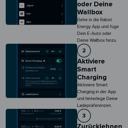
oder Deine
Wallbox
Gehe in die Rabot
Energy App und füge
Dein E-Auto oder
Deine Wallbox hinzu.
2
Aktiviere
Smart
Charging
Aktiviere Smart 
Charging in der App 
und hinterlege Deine 
Ladepräferenzen.
3
Zurücklehnen