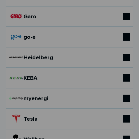
Garo
go-e
Heidelberg
KEBA
myenergi
Tesla