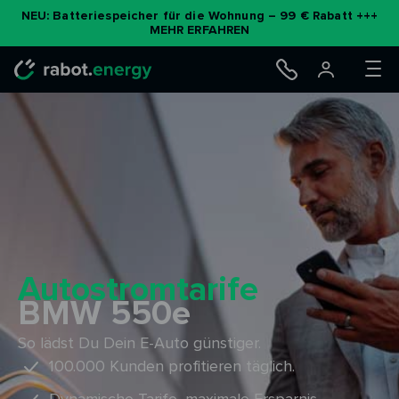
Zum
NEU: Batteriespeicher für die Wohnung – 99 € Rabatt +++
MEHR ERFAHREN
Inhalt
springen
Autostromtarife
BMW 550e
So lädst Du Dein E-Auto günstiger.
100.000 Kunden profitieren täglich.