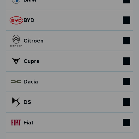
BYD
Citroën
Cupra
Dacia
DS
Fiat