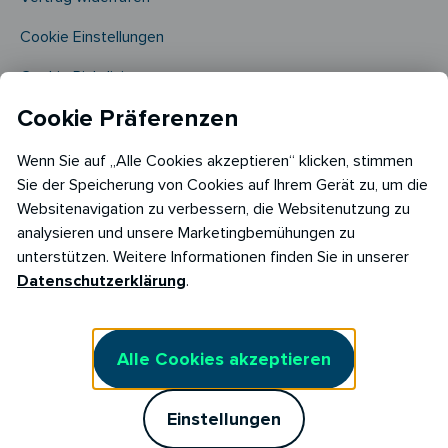
Cookie Einstellungen
Cookie Richtlinie​
Cookie Präferenzen
Wenn Sie auf „Alle Cookies akzeptieren“ klicken, stimmen
Sie der Speicherung von Cookies auf Ihrem Gerät zu, um die
Websitenavigation zu verbessern, die Websitenutzung zu
analysieren und unsere Marketingbemühungen zu
Copyright © 2026
unterstützen. Weitere Informationen finden Sie in unserer
RABOT Energy DE GmbH
Datenschutzerklärung
.
Hopfenmarkt 33,
20457 Hamburg
Alle Cookies akzeptieren
Einstellungen