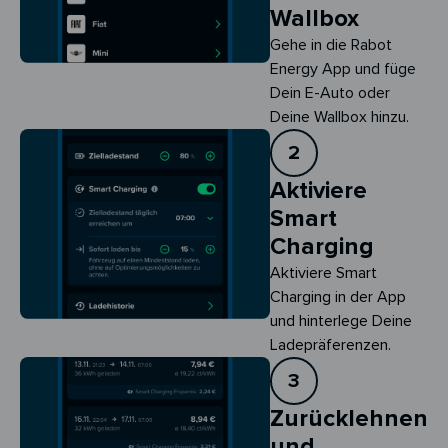
Wallbox
Gehe in die Rabot
Energy App und füge
Dein E-Auto oder
Deine Wallbox hinzu.
2
Aktiviere
Smart
Charging
Aktiviere Smart 
Charging in der App 
und hinterlege Deine 
Ladepräferenzen.
3
Zurücklehnen
und