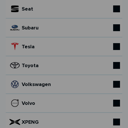
Seat
Subaru
Tesla
Toyota
Volkswagen
Volvo
XPENG