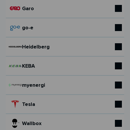
Garo
go-e
Heidelberg
KEBA
myenergi
Tesla
Wallbox