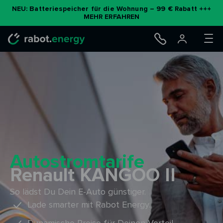
Zum
NEU: Batteriespeicher für die Wohnung – 99 € Rabatt +++
MEHR ERFAHREN
Inhalt
springen
Autostromtarife
Renault KANGOO II
So lädst Du Dein E-Auto günstiger.
Lade smarter mit Rabot Energy.