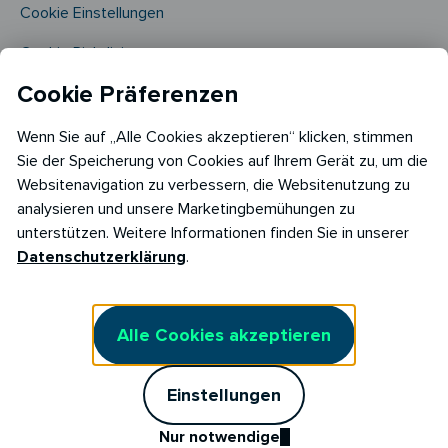
Cookie Einstellungen
Cookie Richtlinie​
Cookie Präferenzen
Wenn Sie auf „Alle Cookies akzeptieren“ klicken, stimmen
Sie der Speicherung von Cookies auf Ihrem Gerät zu, um die
Websitenavigation zu verbessern, die Websitenutzung zu
analysieren und unsere Marketingbemühungen zu
Copyright © 2026
unterstützen. Weitere Informationen finden Sie in unserer
RABOT Energy DE GmbH
Datenschutzerklärung
.
Hopfenmarkt 33,
20457 Hamburg
Alle Cookies akzeptieren
Einstellungen
Nur notwendige