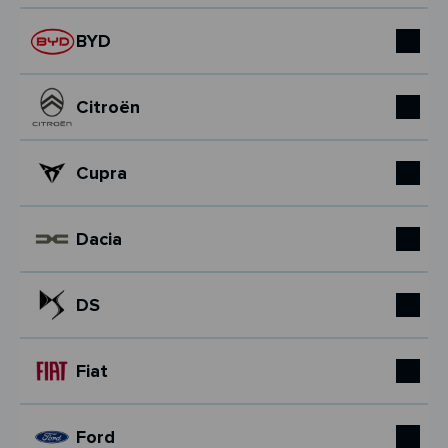
BYD
Citroën
Cupra
Dacia
DS
Fiat
Ford