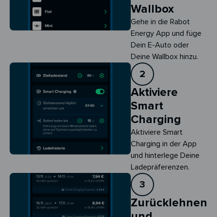
Wallbox
Gehe in die Rabot
Energy App und füge
Dein E-Auto oder
Deine Wallbox hinzu.
2
Aktiviere
Smart
Charging
Aktiviere Smart 
Charging in der App 
und hinterlege Deine 
Ladepräferenzen.
3
Zurücklehnen
und