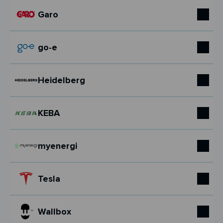
Garo
go-e
Heidelberg
KEBA
myenergi
Tesla
Wallbox