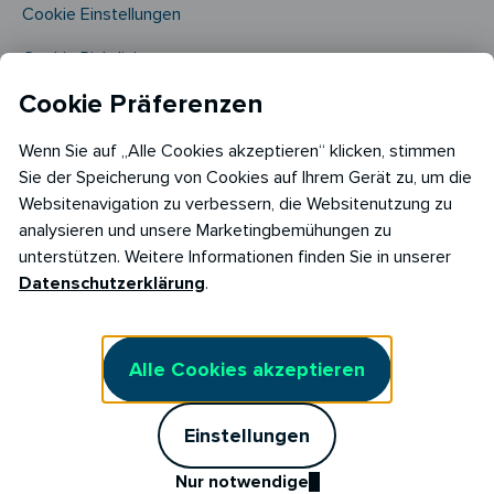
Cookie Einstellungen
Cookie Richtlinie​
Cookie Präferenzen
Wenn Sie auf „Alle Cookies akzeptieren“ klicken, stimmen
Sie der Speicherung von Cookies auf Ihrem Gerät zu, um die
Websitenavigation zu verbessern, die Websitenutzung zu
analysieren und unsere Marketingbemühungen zu
Copyright © 2026
unterstützen. Weitere Informationen finden Sie in unserer
RABOT Energy DE GmbH
Datenschutzerklärung
.
Hopfenmarkt 33,
20457 Hamburg
Alle Cookies akzeptieren
Einstellungen
Nur notwendige