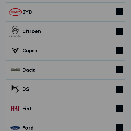
BYD
Citroën
Cupra
Dacia
DS
Fiat
Ford