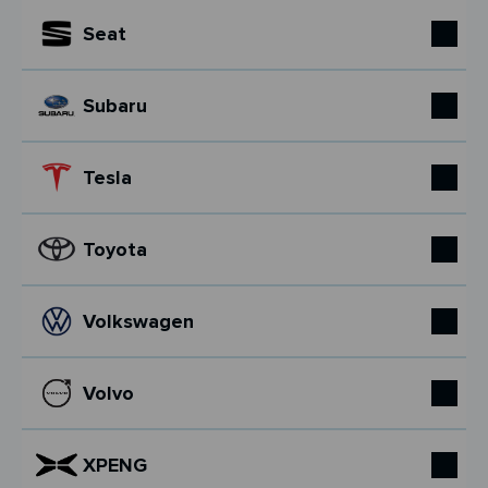
Seat
Subaru
Tesla
Toyota
Volkswagen
Volvo
XPENG