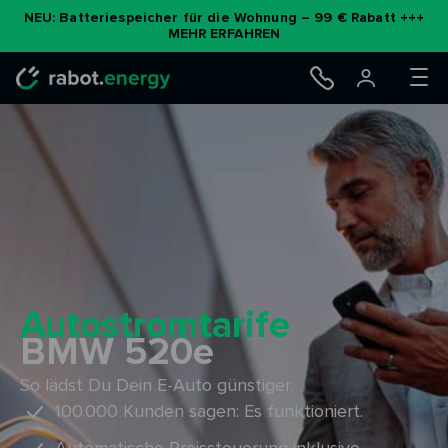
Zum
NEU: Batteriespeicher für die Wohnung – 99 € Rabatt +++
MEHR ERFAHREN
Inhalt
springen
Autostromtarife
BMW 520e
So lädst Du Dein E-Auto günstiger.
100.000 Kunden sagen: Es funktioniert.