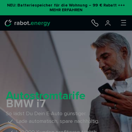
Zum
NEU: Batteriespeicher für die Wohnung – 99 € Rabatt +++
MEHR ERFAHREN
Inhalt
springen
Autostromtarife
BMW i7
So lädst Du Dein E-Auto günstiger.
Lade automatisch, spare nachhaltig.