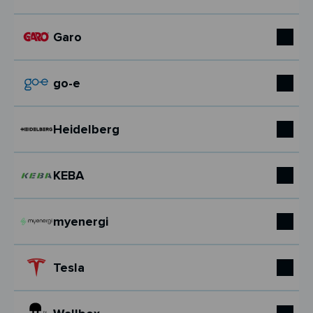
Garo
go-e
Heidelberg
KEBA
myenergi
Tesla