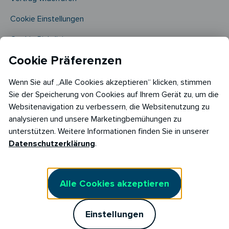
Cookie Einstellungen
Cookie Richtlinie​
Cookie Präferenzen
Wenn Sie auf „Alle Cookies akzeptieren“ klicken, stimmen
Sie der Speicherung von Cookies auf Ihrem Gerät zu, um die
Websitenavigation zu verbessern, die Websitenutzung zu
analysieren und unsere Marketingbemühungen zu
Copyright © 2026
unterstützen. Weitere Informationen finden Sie in unserer
RABOT Energy DE GmbH
Datenschutzerklärung
.
Hopfenmarkt 33,
20457 Hamburg
Alle Cookies akzeptieren
Einstellungen