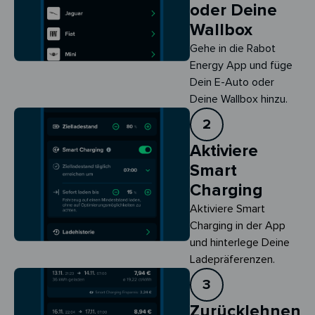
oder Deine
Wallbox
Gehe in die Rabot
Energy App und füge
Dein E-Auto oder
Deine Wallbox hinzu.
2
Aktiviere
Smart
Charging
Aktiviere Smart 
Charging in der App 
und hinterlege Deine 
Ladepräferenzen.
3
Zurücklehnen