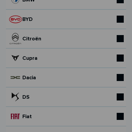
BYD
Citroën
Cupra
Dacia
DS
Fiat