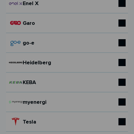
Enel X
Garo
go-e
Heidelberg
KEBA
myenergi
Tesla