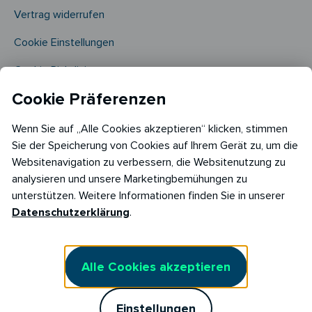
Vertrag widerrufen
Cookie Einstellungen
Cookie Richtlinie​
Cookie Präferenzen
Wenn Sie auf „Alle Cookies akzeptieren“ klicken, stimmen
Sie der Speicherung von Cookies auf Ihrem Gerät zu, um die
Websitenavigation zu verbessern, die Websitenutzung zu
analysieren und unsere Marketingbemühungen zu
Copyright © 2026
unterstützen. Weitere Informationen finden Sie in unserer
RABOT Energy DE GmbH
Datenschutzerklärung
.
Hopfenmarkt 33,
20457 Hamburg
Alle Cookies akzeptieren
Einstellungen