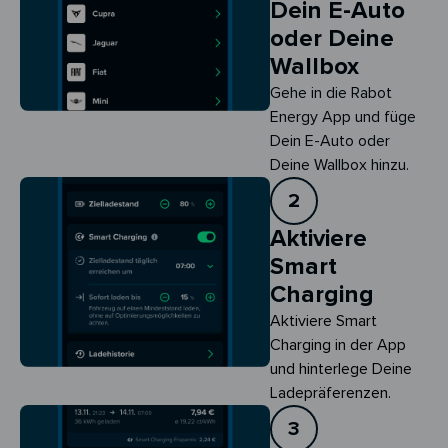
Dein E-Auto
oder Deine
Wallbox
Gehe in die Rabot
Energy App und füge
Dein E-Auto oder
Deine Wallbox hinzu.
2
Aktiviere
Smart
Charging
Aktiviere Smart 
Charging in der App 
und hinterlege Deine 
Ladepräferenzen.
3