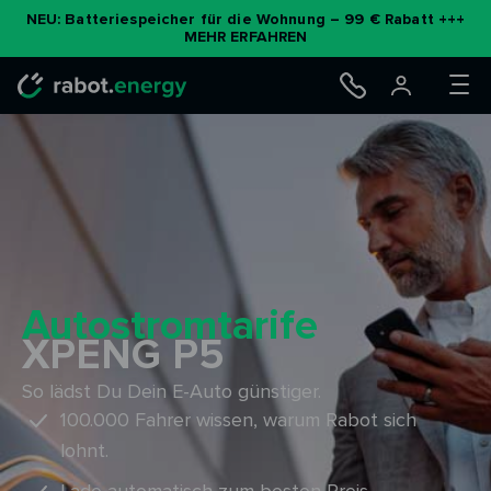
Zum
NEU: Batteriespeicher für die Wohnung – 99 € Rabatt +++
MEHR ERFAHREN
Inhalt
springen
Autostromtarife
XPENG P5
So lädst Du Dein E-Auto günstiger.
100.000 Fahrer wissen, warum Rabot sich
lohnt.