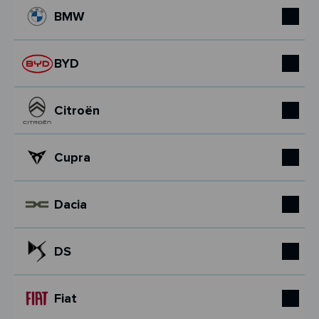
BMW
BYD
Citroën
Cupra
Dacia
DS
Fiat