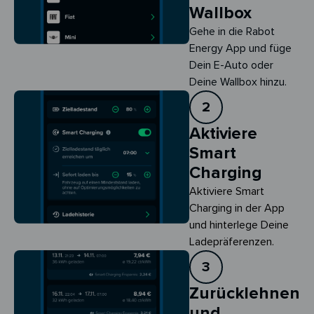
Wallbox
Gehe in die Rabot
Energy App und füge
Dein E-Auto oder
Deine Wallbox hinzu.
2
Aktiviere
Smart
Charging
Aktiviere Smart 
Charging in der App 
und hinterlege Deine 
Ladepräferenzen.
3
Zurücklehnen
und