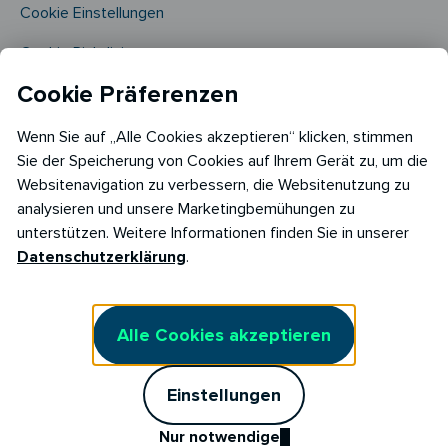
Cookie Einstellungen
Cookie Richtlinie​
Cookie Präferenzen
Wenn Sie auf „Alle Cookies akzeptieren“ klicken, stimmen
Sie der Speicherung von Cookies auf Ihrem Gerät zu, um die
Websitenavigation zu verbessern, die Websitenutzung zu
analysieren und unsere Marketingbemühungen zu
Copyright © 2026
unterstützen. Weitere Informationen finden Sie in unserer
RABOT Energy DE GmbH
Datenschutzerklärung
.
Hopfenmarkt 33,
20457 Hamburg
Alle Cookies akzeptieren
Einstellungen
Nur notwendige