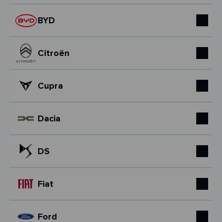
BYD
Citroën
Cupra
Dacia
DS
Fiat
Ford