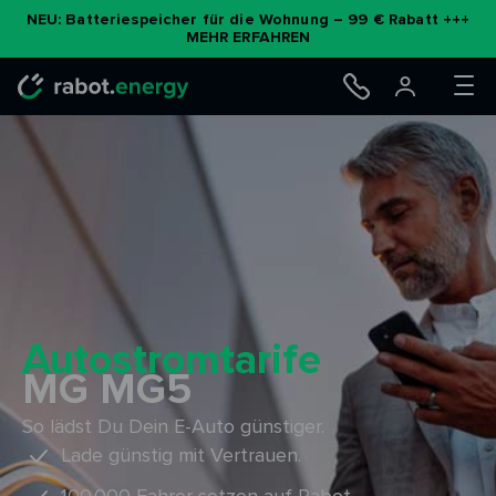
Zum
NEU: Batteriespeicher für die Wohnung – 99 € Rabatt +++
MEHR ERFAHREN
Inhalt
springen
Autostromtarife
MG MG5
So lädst Du Dein E-Auto günstiger.
Lade günstig mit Vertrauen.