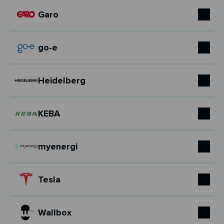
Garo
go-e
Heidelberg
KEBA
myenergi
Tesla
Wallbox