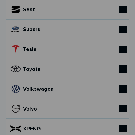
Seat
Subaru
Tesla
Toyota
Volkswagen
Volvo
XPENG