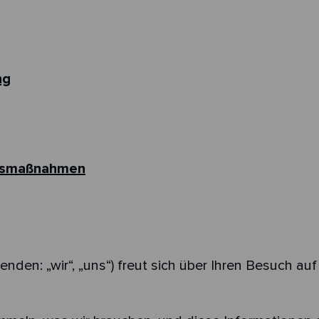
ng
eitsmaßnahmen
en: „wir“, „uns“) freut sich über Ihren Besuch au