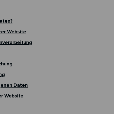
aten?
rer Website
nverarbeitung
chung
ng
genen Daten
er Website