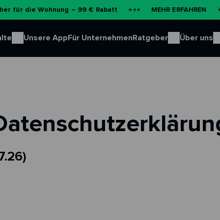
 die Wohnung – 99 € Rabatt
+++
MEHR ERFAHREN
+++
N
lte
Unsere App
Für Unternehmen
Ratgeber
Über uns
Datenschutzerklärun
7.26)