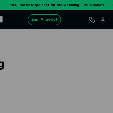
EU: Batteriespeicher für die Wohnung – 99 € Rabatt
+++
ME
Zum Angebot
g