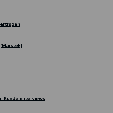
verträgen
 (Marstek)
on Kundeninterviews