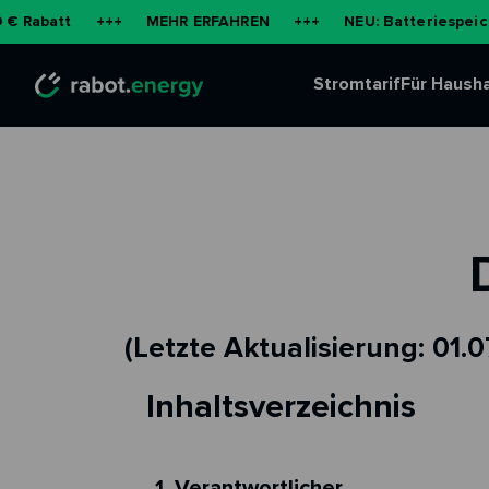
tt
+++
MEHR ERFAHREN
+++
NEU: Batteriespeicher für
Stromtarif
Für Hausha
(Letzte Aktualisierung: 01.0
Inhaltsverzeichnis
1. Verantwortlicher