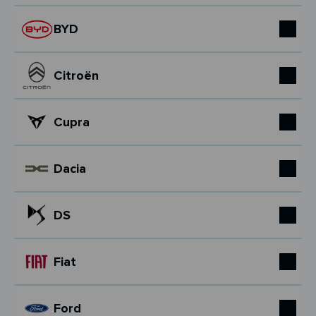
BYD
Citroën
Cupra
Dacia
DS
Fiat
Ford