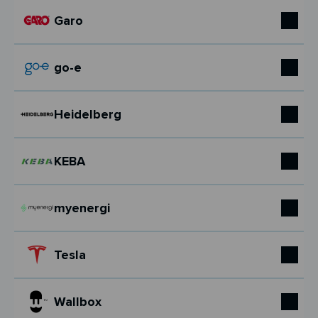
Garo
go-e
Heidelberg
KEBA
myenergi
Tesla
Wallbox