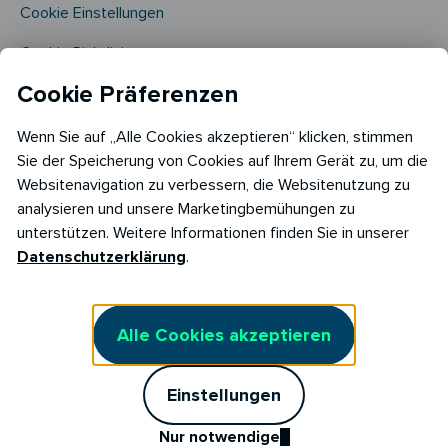
Cookie Einstellungen
Cookie Richtlinie​
Cookie Präferenzen
Wenn Sie auf „Alle Cookies akzeptieren“ klicken, stimmen
Sie der Speicherung von Cookies auf Ihrem Gerät zu, um die
Websitenavigation zu verbessern, die Websitenutzung zu
analysieren und unsere Marketingbemühungen zu
Copyright © 2026
unterstützen. Weitere Informationen finden Sie in unserer
RABOT Energy DE GmbH
Datenschutzerklärung
.
Hopfenmarkt 33,
20457 Hamburg
Alle Cookies akzeptieren
Einstellungen
Nur notwendige