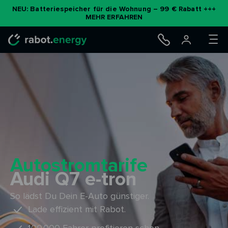
Zum
NEU: Batteriespeicher für die Wohnung – 99 € Rabatt +++
MEHR ERFAHREN
Inhalt
springen
Autostromtarife
Audi Q7 e-tron
So lädst Du Dein E-Auto günstiger.
Lade effizient mit Rabot.