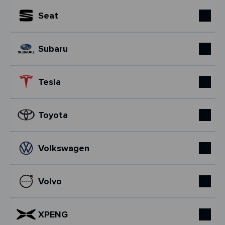
Seat
Subaru
Tesla
Toyota
Volkswagen
Volvo
XPENG