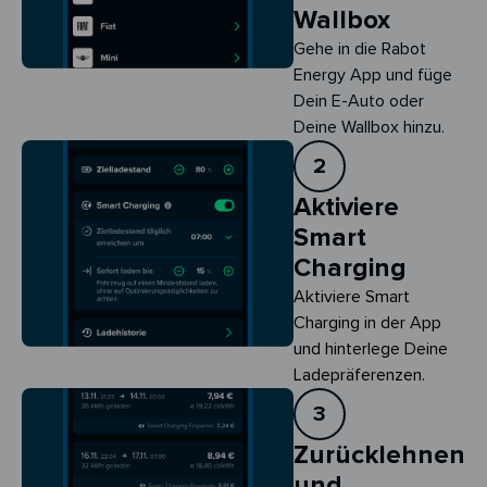
Wallbox
Gehe in die Rabot
Energy App und füge
Dein E-Auto oder
Deine Wallbox hinzu.
2
Aktiviere
Smart
Charging
Aktiviere Smart 
Charging in der App 
und hinterlege Deine 
Ladepräferenzen.
3
Zurücklehnen
und