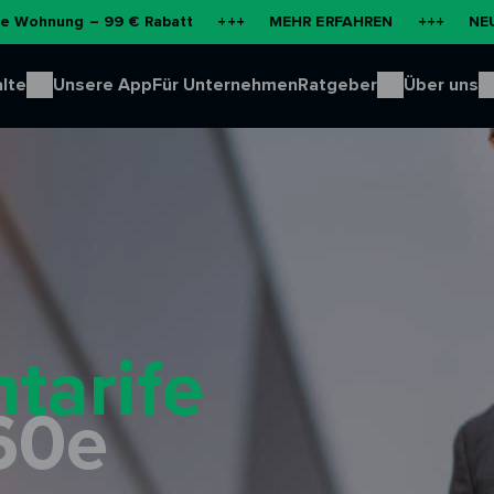
– 99 € Rabatt
+++
MEHR ERFAHREN
+++
NEU: Batteries
lte
Unsere App
Für Unternehmen
Ratgeber
Über uns
tarife
60e