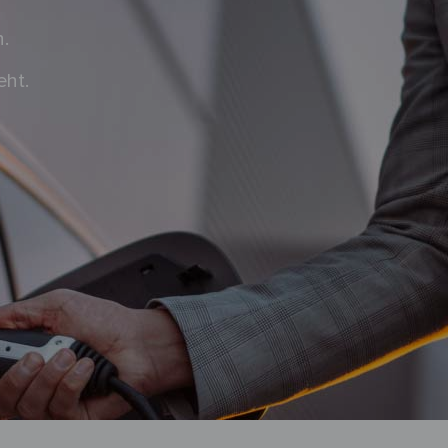
h.
eht.