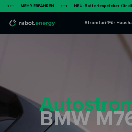
EHR ERFAHREN
+++
NEU: Batteriespeicher für die Wohnung 
Stromtarif
Für Hausha
Autostrom
BMW M7