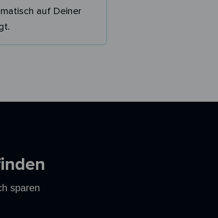
matisch auf Deiner
gt.
finden
ich sparen