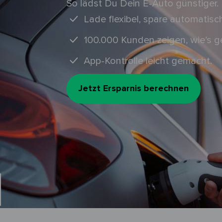
So lädst Du Dein E-Auto günstiger.
Lade flexibel, spare automatisc
100.000 Kunden zeigen, wie’s g
App-Kontrolle leicht gemacht.
Jetzt Ersparnis berechnen