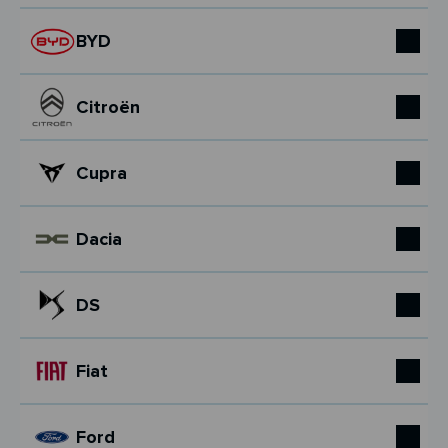
BYD
Citroën
Cupra
Dacia
DS
Fiat
Ford