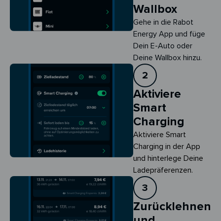
Wallbox
Gehe in die Rabot
Energy App und füge
Dein E-Auto oder
Deine Wallbox hinzu.
2
Aktiviere
Smart
Charging
Aktiviere Smart 
Charging in der App 
und hinterlege Deine 
Ladepräferenzen.
3
Zurücklehnen
und