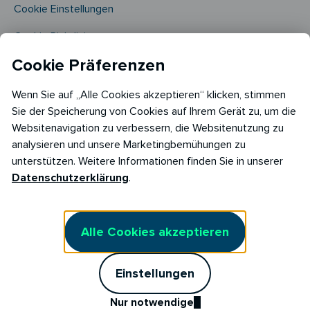
Cookie Einstellungen
Cookie Richtlinie​
Cookie Präferenzen
Wenn Sie auf „Alle Cookies akzeptieren“ klicken, stimmen
Sie der Speicherung von Cookies auf Ihrem Gerät zu, um die
Websitenavigation zu verbessern, die Websitenutzung zu
analysieren und unsere Marketingbemühungen zu
Copyright © 2026
unterstützen. Weitere Informationen finden Sie in unserer
RABOT Energy DE GmbH
Datenschutzerklärung
.
Hopfenmarkt 33,
20457 Hamburg
Alle Cookies akzeptieren
Einstellungen
Nur notwendige