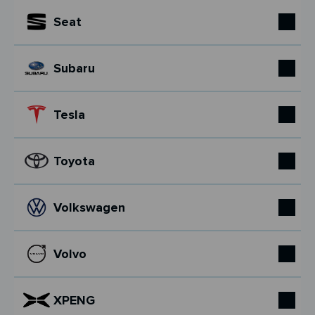
Seat
Subaru
Tesla
Toyota
Volkswagen
Volvo
XPENG