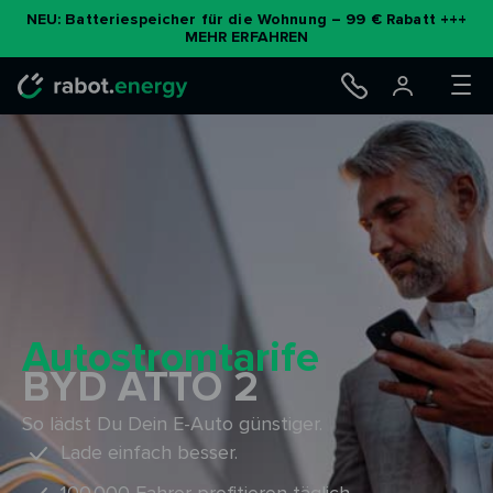
Zum
NEU: Batteriespeicher für die Wohnung – 99 € Rabatt +++
MEHR ERFAHREN
Inhalt
springen
Autostromtarife
BYD ATTO 2
So lädst Du Dein E-Auto günstiger.
Lade einfach besser.