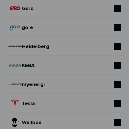
Garo
go-e
Heidelberg
KEBA
myenergi
Tesla
Wallbox