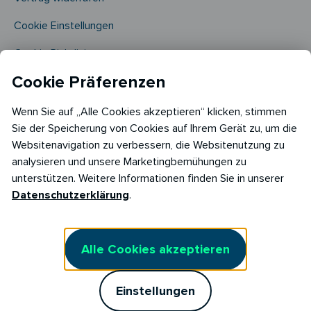
Cookie Einstellungen
Cookie Richtlinie​
Cookie Präferenzen
Wenn Sie auf „Alle Cookies akzeptieren“ klicken, stimmen
Sie der Speicherung von Cookies auf Ihrem Gerät zu, um die
Websitenavigation zu verbessern, die Websitenutzung zu
analysieren und unsere Marketingbemühungen zu
Copyright © 2026
unterstützen. Weitere Informationen finden Sie in unserer
RABOT Energy DE GmbH
Datenschutzerklärung
.
Hopfenmarkt 33,
20457 Hamburg
Alle Cookies akzeptieren
Einstellungen