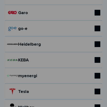
Garo
go-e
Heidelberg
KEBA
myenergi
Tesla