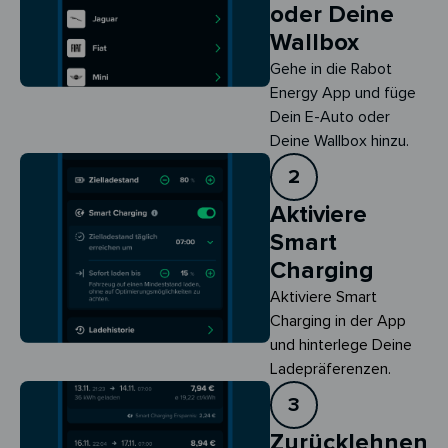
oder Deine
Wallbox
Gehe in die Rabot
Energy App und füge
Dein E-Auto oder
Deine Wallbox hinzu.
2
Aktiviere
Smart
Charging
Aktiviere Smart 
Charging in der App 
und hinterlege Deine 
Ladepräferenzen.
3
Zurücklehnen