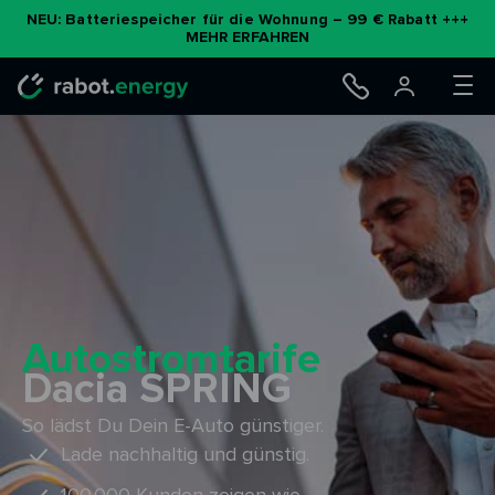
Zum
NEU: Batteriespeicher für die Wohnung – 99 € Rabatt +++
MEHR ERFAHREN
Inhalt
springen
Autostromtarife
Dacia SPRING
So lädst Du Dein E-Auto günstiger.
Lade nachhaltig und günstig.