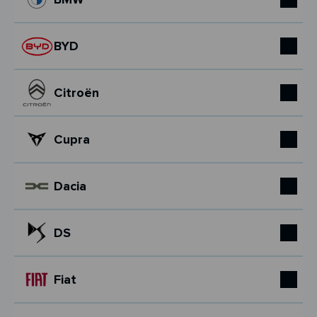
BYD
Citroën
Cupra
Dacia
DS
Fiat