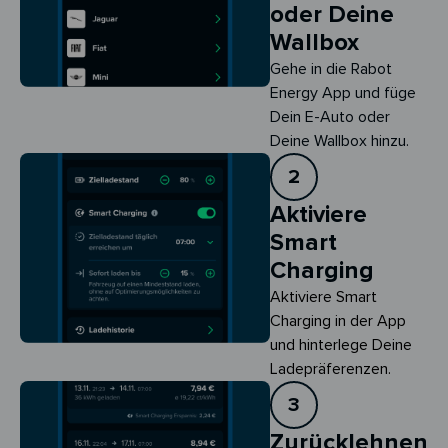
oder Deine
Wallbox
Gehe in die Rabot
Energy App und füge
Dein E-Auto oder
Deine Wallbox hinzu.
2
Aktiviere
Smart
Charging
Aktiviere Smart 
Charging in der App 
und hinterlege Deine 
Ladepräferenzen.
3
Zurücklehnen