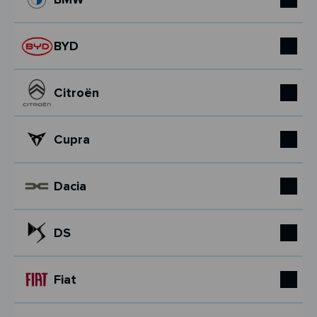
BYD
Citroën
Cupra
Dacia
DS
Fiat