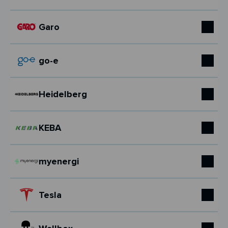
Garo
go-e
Heidelberg
KEBA
myenergi
Tesla