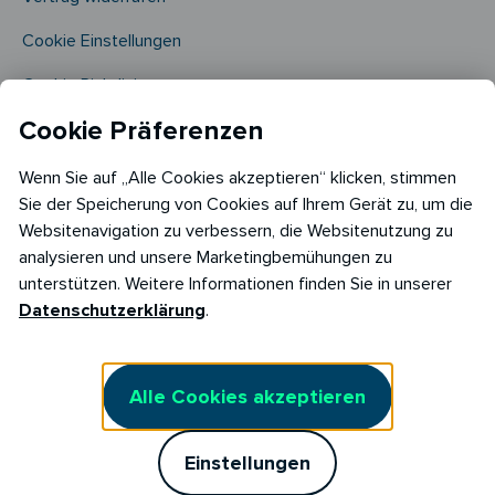
Cookie Einstellungen
Cookie Richtlinie​
Cookie Präferenzen
Wenn Sie auf „Alle Cookies akzeptieren“ klicken, stimmen
Sie der Speicherung von Cookies auf Ihrem Gerät zu, um die
Websitenavigation zu verbessern, die Websitenutzung zu
analysieren und unsere Marketingbemühungen zu
Copyright © 2026
unterstützen. Weitere Informationen finden Sie in unserer
RABOT Energy DE GmbH
Datenschutzerklärung
.
Hopfenmarkt 33,
20457 Hamburg
Alle Cookies akzeptieren
Einstellungen