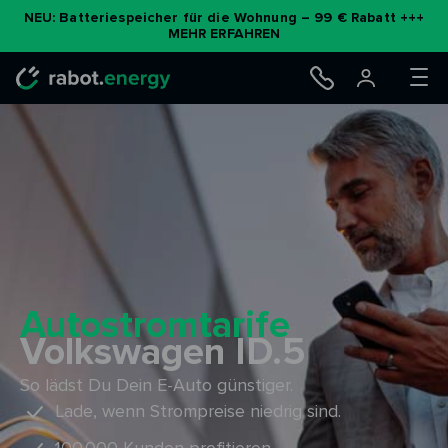
Zum
NEU: Batteriespeicher für die Wohnung – 99 € Rabatt +++
MEHR ERFAHREN
Inhalt
springen
Autostromtarife
Volkswagen ID.5
So lädst Du Dein E-Auto günstiger.
Lade, wenn Strompreise niedrig sind.