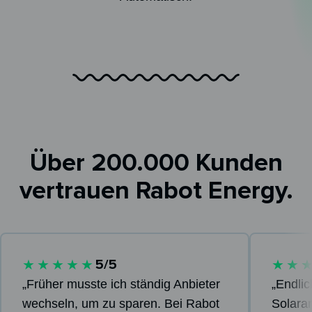
Über 200.000 Kunden
vertrauen Rabot Energy.
5/5
★★★★★
★★
„Früher musste ich ständig Anbieter
„Endli
wechseln, um zu sparen. Bei Rabot
Solara