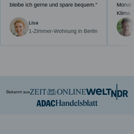
bleibe ich gerne und spare bequem."
Monat 
Klima."
Lisa
1-Zimmer-Wohnung in Berlin
Bekannt aus