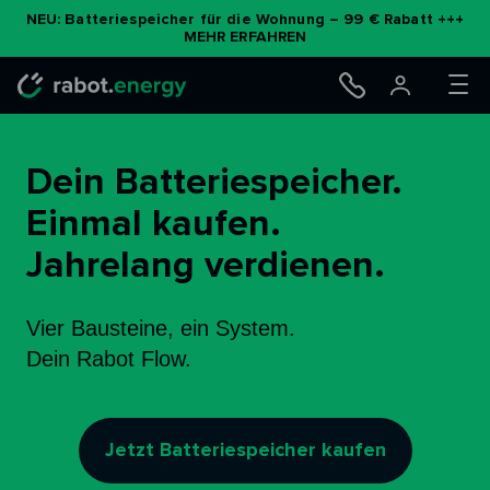
NEU: Batteriespeicher für die Wohnung – 99 € Rabatt +++
MEHR ERFAHREN
Dein Batteriespeicher.
Einmal kaufen.
Jahrelang verdienen.
Vier Bausteine, ein System.
Dein Rabot Flow.
Jetzt Batteriespeicher kaufen