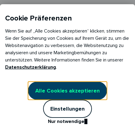
Magazin
Cookie Präferenzen
Kundenportal
Affiliate Partner
Wenn Sie auf „Alle Cookies akzeptieren“ klicken, stimmen
Sie der Speicherung von Cookies auf Ihrem Gerät zu, um die
Websitenavigation zu verbessern, die Websitenutzung zu
Rechtliches
analysieren und unsere Marketingbemühungen zu
unterstützen. Weitere Informationen finden Sie in unserer
Datenschutzerklärung
Datenschutzerklärung
.
Impressum
Barrierefreiheitserklärung
Alle Cookies akzeptieren
AGB Stromliefervertrag
Einstellungen
AGB Stromliefervertrag Fix
Nur notwendige
Marktkommunikation
Kunden werben Kunden