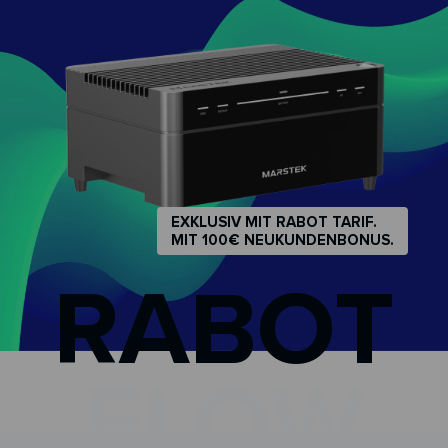
Zum
Inhalt
springen
EXKLUSIV MIT RABOT TARIF.
MIT 100€ NEUKUNDENBONUS.
RABOT
FLOW