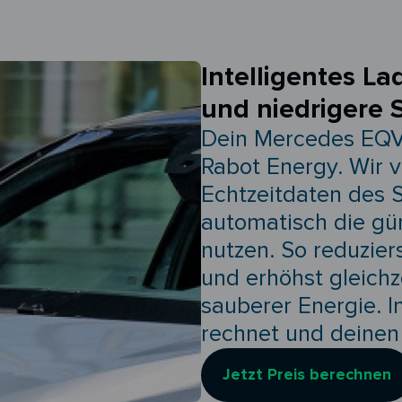
Intelligentes La
und niedrigere 
Dein Mercedes EQV l
Rabot Energy. Wir 
Echtzeitdaten des 
automatisch die gü
nutzen. So reduzie
und erhöhst gleichz
sauberer Energie. I
rechnet und deinen 
Jetzt Preis berechnen