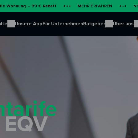
 – 99 € Rabatt
+++
MEHR ERFAHREN
+++
NEU: Batterie
lte
Unsere App
Für Unternehmen
Ratgeber
Über uns
tarife
 EQV