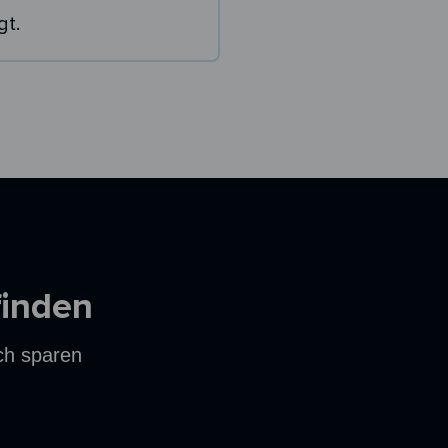
gt.
finden
ich sparen