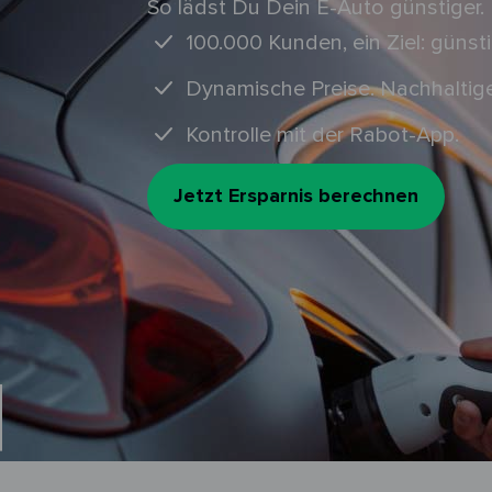
So lädst Du Dein E-Auto günstiger.
100.000 Kunden, ein Ziel: günsti
Dynamische Preise. Nachhaltige
Kontrolle mit der Rabot-App.
Jetzt Ersparnis berechnen