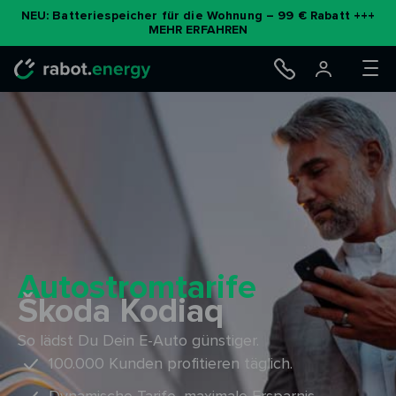
Zum
NEU: Batteriespeicher für die Wohnung – 99 € Rabatt +++
MEHR ERFAHREN
Inhalt
springen
Autostromtarife
Škoda Kodiaq
So lädst Du Dein E-Auto günstiger.
100.000 Kunden profitieren täglich.