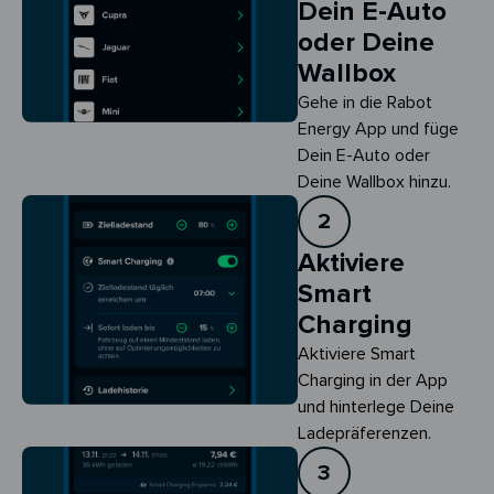
Dein E-Auto
oder Deine
Wallbox
Gehe in die Rabot
Energy App und füge
Dein E-Auto oder
Deine Wallbox hinzu.
2
Aktiviere
Smart
Charging
Aktiviere Smart 
Charging in der App 
und hinterlege Deine 
Ladepräferenzen.
3