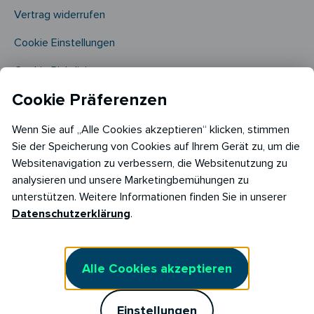
Vertrag widerrufen
Cookie Einstellungen
Cookie Richtlinie​
Cookie Präferenzen
Wenn Sie auf „Alle Cookies akzeptieren“ klicken, stimmen
Sie der Speicherung von Cookies auf Ihrem Gerät zu, um die
Websitenavigation zu verbessern, die Websitenutzung zu
analysieren und unsere Marketingbemühungen zu
Copyright © 2026
unterstützen. Weitere Informationen finden Sie in unserer
RABOT Energy DE GmbH
Datenschutzerklärung
.
Hopfenmarkt 33,
20457 Hamburg
Alle Cookies akzeptieren
Einstellungen