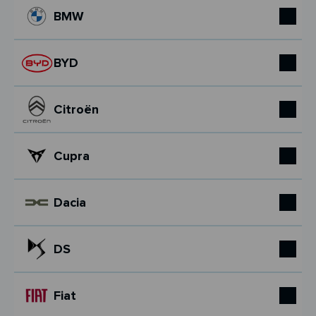
BMW
BYD
Citroën
Cupra
Dacia
DS
Fiat