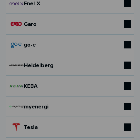
Enel X
Garo
go-e
Heidelberg
KEBA
myenergi
Tesla