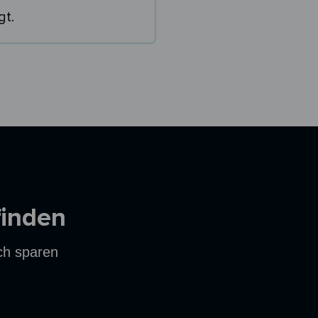
gt.
finden
ich sparen