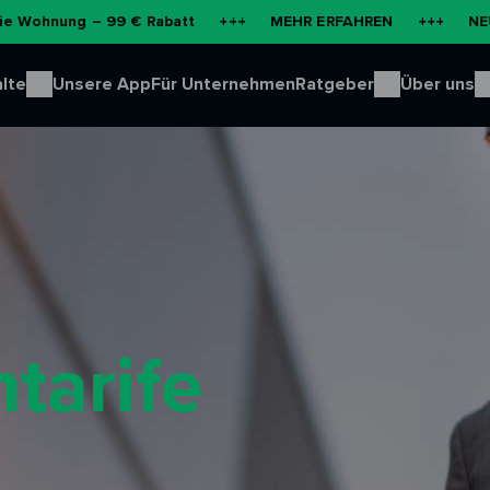
 – 99 € Rabatt
+++
MEHR ERFAHREN
+++
NEU: Batterie
lte
Unsere App
Für Unternehmen
Ratgeber
Über uns
tarife