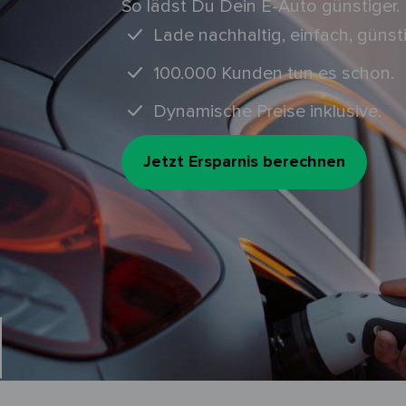
So lädst Du Dein E-Auto günstiger.
Lade nachhaltig, einfach, günsti
100.000 Kunden tun es schon.
Dynamische Preise inklusive.
Jetzt Ersparnis berechnen