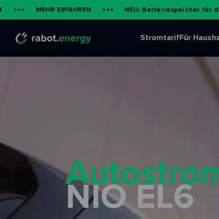
MEHR ERFAHREN
+++
NEU: Batteriespeicher für die Wohnung
Stromtarif
Für Hausha
Autostrom
NIO EL6