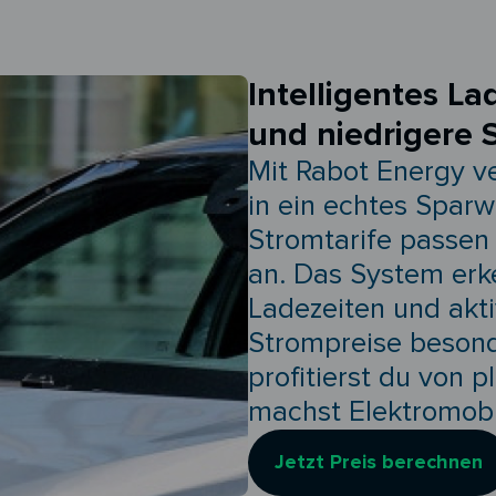
Intelligentes La
und niedrigere 
Mit Rabot Energy v
in ein echtes Spar
Stromtarife passen 
an. Das System erk
Ladezeiten und akt
Strompreise besonde
profitierst du von 
machst Elektromobil
Jetzt Preis berechnen