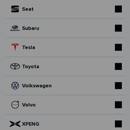
Seat
Subaru
Tesla
Toyota
Volkswagen
Volvo
XPENG