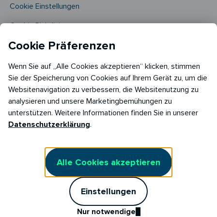
Cookie Einstellungen
Cookie Richtlinie​
Cookie Präferenzen
Wenn Sie auf „Alle Cookies akzeptieren“ klicken, stimmen
Sie der Speicherung von Cookies auf Ihrem Gerät zu, um die
Websitenavigation zu verbessern, die Websitenutzung zu
analysieren und unsere Marketingbemühungen zu
Copyright © 2026
unterstützen. Weitere Informationen finden Sie in unserer
RABOT Energy DE GmbH
Datenschutzerklärung
.
Hopfenmarkt 33,
20457 Hamburg
Alle Cookies akzeptieren
Einstellungen
Nur notwendige