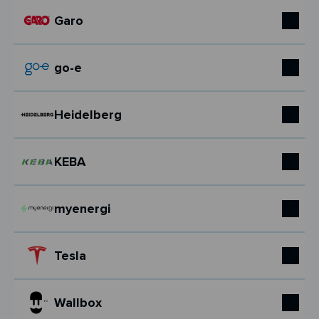
Garo
go-e
Heidelberg
KEBA
myenergi
Tesla
Wallbox