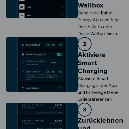
Wallbox
Gehe in die Rabot
Energy App und füge
Dein E-Auto oder
Deine Wallbox hinzu.
2
Aktiviere
Smart
Charging
Aktiviere Smart 
Charging in der App 
und hinterlege Deine 
Ladepräferenzen.
3
Zurücklehnen
und