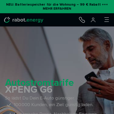
Zum
NEU: Batteriespeicher für die Wohnung – 99 € Rabatt +++
MEHR ERFAHREN
Inhalt
springen
Autostromtarife
XPENG G6
So lädst Du Dein E-Auto günstiger.
100.000 Kunden, ein Ziel: günstig laden.