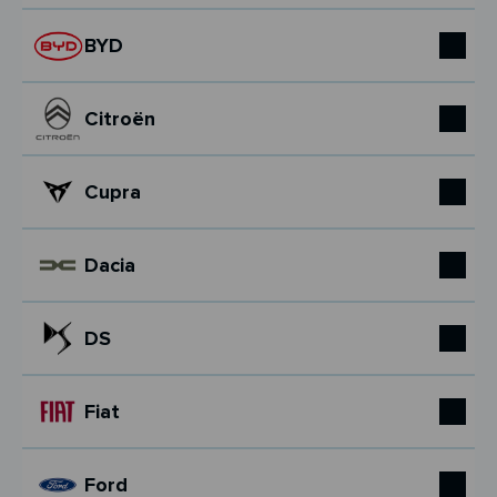
BYD
Citroën
Cupra
Dacia
DS
Fiat
Ford