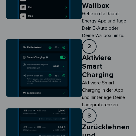
Wallbox
Gehe in die Rabot
Energy App und füge
Dein E-Auto oder
Deine Wallbox hinzu.
2
Aktiviere
Smart
Charging
Aktiviere Smart 
Charging in der App 
und hinterlege Deine 
Ladepräferenzen.
3
Zurücklehnen
und