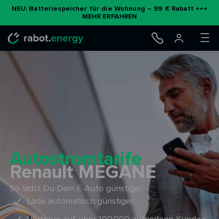
Zum
NEU: Batteriespeicher für die Wohnung – 99 € Rabatt +++
MEHR ERFAHREN
Inhalt
springen
Autostromtarife
Renault MEGANE
So lädst Du Dein E-Auto günstiger.
Lade automatisch günstiger.