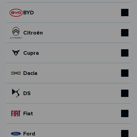
BYD
Citroën
Cupra
Dacia
DS
Fiat
Ford