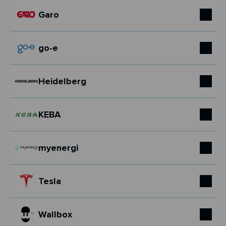
Garo
go-e
Heidelberg
KEBA
myenergi
Tesla
Wallbox