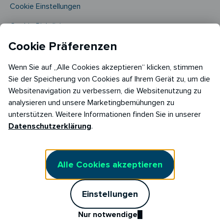
Cookie Einstellungen
Cookie Richtlinie​
Cookie Präferenzen
Wenn Sie auf „Alle Cookies akzeptieren“ klicken, stimmen
Sie der Speicherung von Cookies auf Ihrem Gerät zu, um die
Websitenavigation zu verbessern, die Websitenutzung zu
analysieren und unsere Marketingbemühungen zu
Copyright © 2026
unterstützen. Weitere Informationen finden Sie in unserer
RABOT Energy DE GmbH
Datenschutzerklärung
.
Hopfenmarkt 33,
20457 Hamburg
Alle Cookies akzeptieren
Einstellungen
Nur notwendige