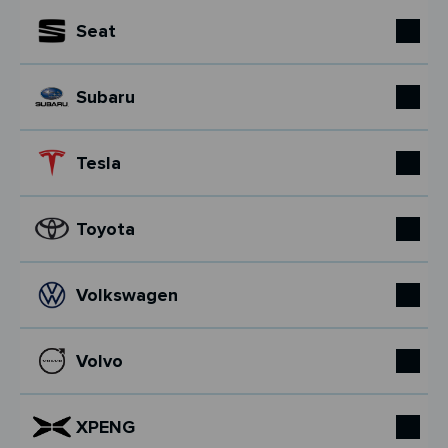
Seat
Subaru
Tesla
Toyota
Volkswagen
Volvo
XPENG