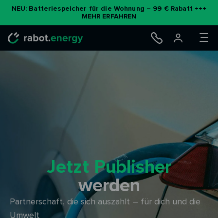
Zum
NEU: Batteriespeicher für die Wohnung – 99 € Rabatt +++
MEHR ERFAHREN
Inhalt
springen
Jetzt Publisher
werden
Partnerschaft, die sich auszahlt – für dich und die
Umwelt​