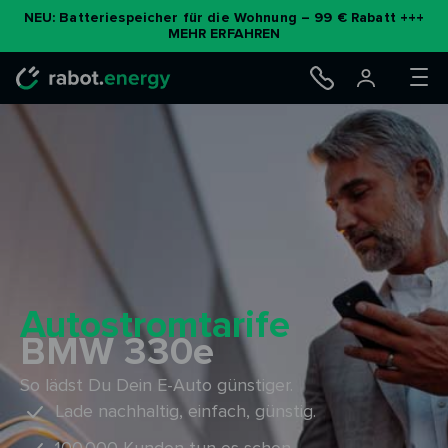
Zum
NEU: Batteriespeicher für die Wohnung – 99 € Rabatt +++
MEHR ERFAHREN
Inhalt
springen
Autostromtarife
BMW 330e
So lädst Du Dein E-Auto günstiger.
Lade nachhaltig, einfach, günstig.