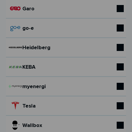
Garo
go-e
Heidelberg
KEBA
myenergi
Tesla
Wallbox