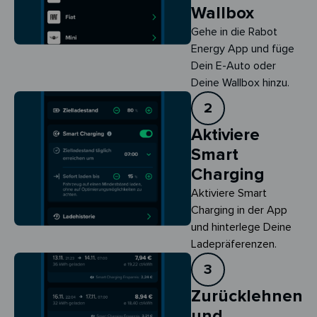
Wallbox
Gehe in die Rabot
Energy App und füge
Dein E-Auto oder
Deine Wallbox hinzu.
2
Aktiviere
Smart
Charging
Aktiviere Smart 
Charging in der App 
und hinterlege Deine 
Ladepräferenzen.
3
Zurücklehnen
und