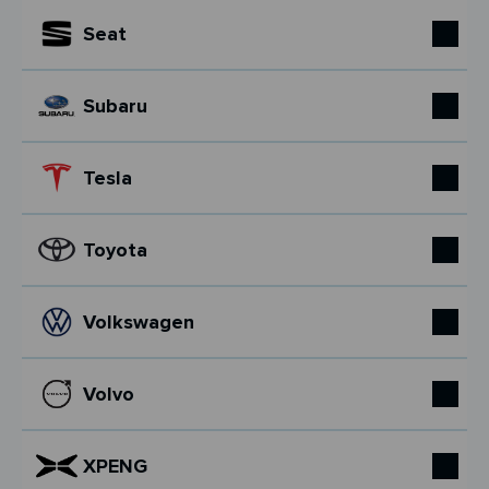
Seat
Subaru
Tesla
Toyota
Volkswagen
Volvo
XPENG