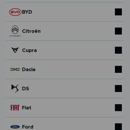
BYD
Citroën
Cupra
Dacia
DS
Fiat
Ford