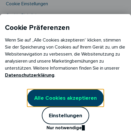
Cookie Einstellungen
Cookie Richtlinie​
Cookie Präferenzen
Wenn Sie auf „Alle Cookies akzeptieren“ klicken, stimmen
Sie der Speicherung von Cookies auf Ihrem Gerät zu, um die
Websitenavigation zu verbessern, die Websitenutzung zu
analysieren und unsere Marketingbemühungen zu
Copyright © 2026
unterstützen. Weitere Informationen finden Sie in unserer
RABOT Energy DE GmbH
Datenschutzerklärung
.
Hopfenmarkt 33,
20457 Hamburg
Alle Cookies akzeptieren
Einstellungen
Nur notwendige