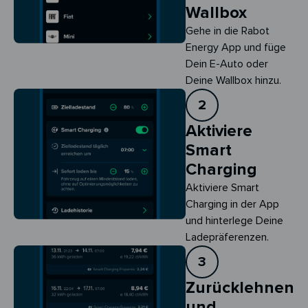
Wallbox
Gehe in die Rabot
Energy App und füge
Dein E-Auto oder
Deine Wallbox hinzu.
2
Aktiviere
Smart
Charging
Aktiviere Smart 
Charging in der App 
und hinterlege Deine 
Ladepräferenzen.
3
Zurücklehnen
und