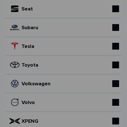
Seat
Subaru
Tesla
Toyota
Volkswagen
Volvo
XPENG