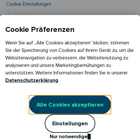
Cookie Einstellungen
Cookie Richtlinie​
Cookie Präferenzen
Wenn Sie auf „Alle Cookies akzeptieren“ klicken, stimmen
Sie der Speicherung von Cookies auf Ihrem Gerät zu, um die
Websitenavigation zu verbessern, die Websitenutzung zu
analysieren und unsere Marketingbemühungen zu
Copyright © 2026
unterstützen. Weitere Informationen finden Sie in unserer
RABOT Energy DE GmbH
Datenschutzerklärung
.
Hopfenmarkt 33,
20457 Hamburg
Alle Cookies akzeptieren
Einstellungen
Nur notwendige