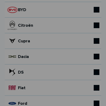
BYD
Citroën
Cupra
Dacia
DS
Fiat
Ford