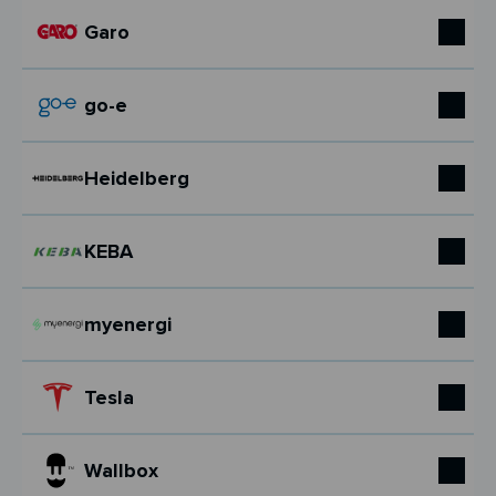
Garo
go-e
Heidelberg
KEBA
myenergi
Tesla
Wallbox