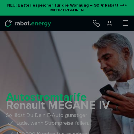
Zum
NEU: Batteriespeicher für die Wohnung – 99 € Rabatt +++
MEHR ERFAHREN
Inhalt
springen
Autostromtarife
Renault MEGANE IV
So lädst Du Dein E-Auto günstiger.
Lade, wenn Strompreise fallen.