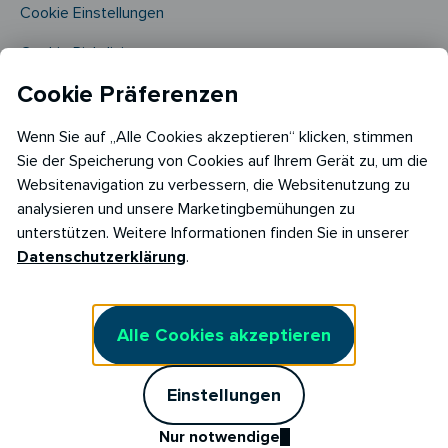
Cookie Einstellungen
Cookie Richtlinie​
Cookie Präferenzen
Wenn Sie auf „Alle Cookies akzeptieren“ klicken, stimmen
Sie der Speicherung von Cookies auf Ihrem Gerät zu, um die
Websitenavigation zu verbessern, die Websitenutzung zu
analysieren und unsere Marketingbemühungen zu
Copyright © 2026
unterstützen. Weitere Informationen finden Sie in unserer
RABOT Energy DE GmbH
Datenschutzerklärung
.
Hopfenmarkt 33,
20457 Hamburg
Alle Cookies akzeptieren
Einstellungen
Nur notwendige