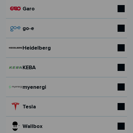
Garo
go-e
Heidelberg
KEBA
myenergi
Tesla
Wallbox