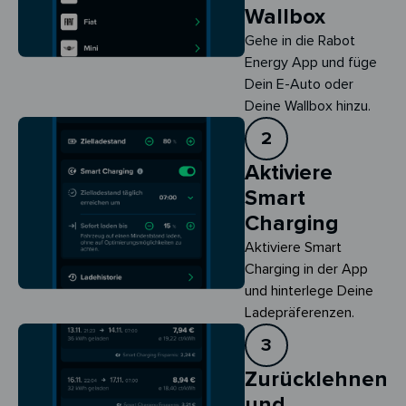
Wallbox
Gehe in die Rabot
Energy App und füge
Dein E-Auto oder
Deine Wallbox hinzu.
2
Aktiviere
Smart
Charging
Aktiviere Smart 
Charging in der App 
und hinterlege Deine 
Ladepräferenzen.
3
Zurücklehnen
und