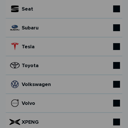
Seat
Subaru
Tesla
Toyota
Volkswagen
Volvo
XPENG