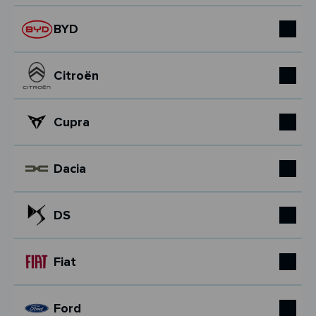
BYD
Citroën
Cupra
Dacia
DS
Fiat
Ford