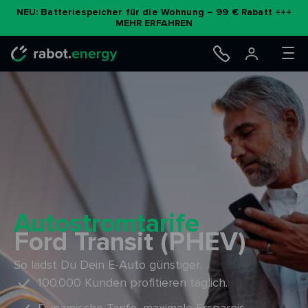
Zum
NEU: Batteriespeicher für die Wohnung – 99 € Rabatt +++
MEHR ERFAHREN
Inhalt
springen
Autostromtarife
Ford Transit (PHEV)
So lädst Du Dein E-Auto günstiger.
100.000 Kunden profitieren täglich.