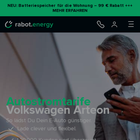
Zum
NEU: Batteriespeicher für die Wohnung – 99 € Rabatt +++
MEHR ERFAHREN
Inhalt
springen
Autostromtarife
Volkswagen Arteon
So lädst Du Dein E-Auto günstiger.
Lade clever und flexibel.