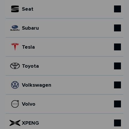
Seat
Subaru
Tesla
Toyota
Volkswagen
Volvo
XPENG