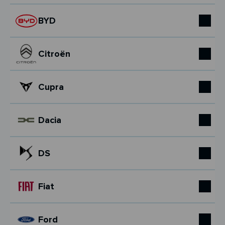
BYD
Citroën
Cupra
Dacia
DS
Fiat
Ford