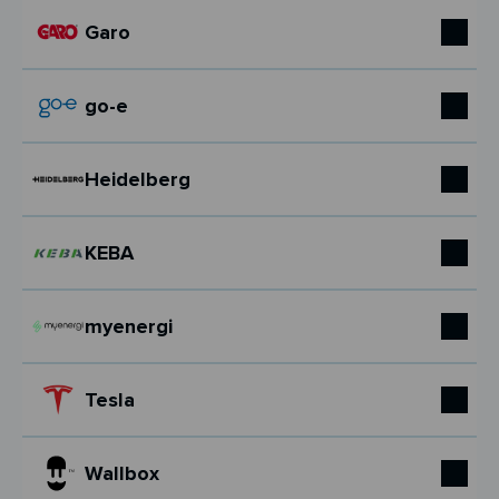
Garo
go-e
Heidelberg
KEBA
myenergi
Tesla
Wallbox