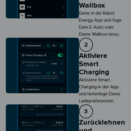
Wallbox
Gehe in die Rabot
Energy App und füge
Dein E-Auto oder
Deine Wallbox hinzu.
2
Aktiviere
Smart
Charging
Aktiviere Smart 
Charging in der App 
und hinterlege Deine 
Ladepräferenzen.
3
Zurücklehnen
und