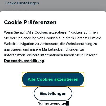
Cookie Einstellungen
Cookie Richtlinie​
Cookie Präferenzen
Wenn Sie auf „Alle Cookies akzeptieren“ klicken, stimmen
Sie der Speicherung von Cookies auf Ihrem Gerät zu, um die
Websitenavigation zu verbessern, die Websitenutzung zu
analysieren und unsere Marketingbemühungen zu
Copyright © 2026
unterstützen. Weitere Informationen finden Sie in unserer
RABOT Energy DE GmbH
Datenschutzerklärung
.
Hopfenmarkt 33,
20457 Hamburg
Alle Cookies akzeptieren
Einstellungen
Nur notwendige