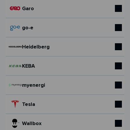
Garo
go-e
Heidelberg
KEBA
myenergi
Tesla
Wallbox