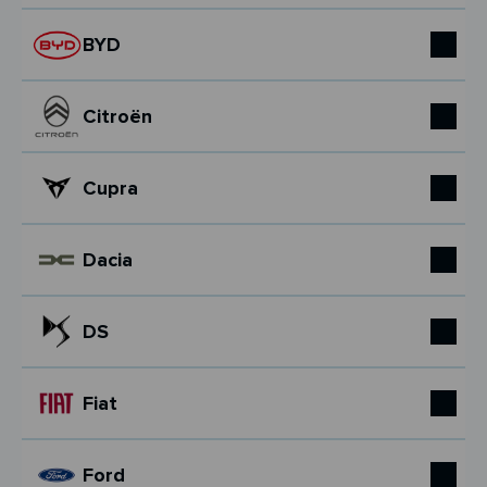
BYD
Citroën
Cupra
Dacia
DS
Fiat
Ford