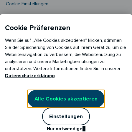
Cookie Einstellungen
Cookie Richtlinie​
Cookie Präferenzen
Wenn Sie auf „Alle Cookies akzeptieren“ klicken, stimmen
Sie der Speicherung von Cookies auf Ihrem Gerät zu, um die
Websitenavigation zu verbessern, die Websitenutzung zu
analysieren und unsere Marketingbemühungen zu
Copyright © 2026
unterstützen. Weitere Informationen finden Sie in unserer
RABOT Energy DE GmbH
Datenschutzerklärung
.
Hopfenmarkt 33,
20457 Hamburg
Alle Cookies akzeptieren
Einstellungen
Nur notwendige