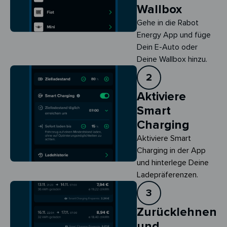
Wallbox
Gehe in die Rabot
Energy App und füge
Dein E-Auto oder
Deine Wallbox hinzu.
2
Aktiviere
Smart
Charging
Aktiviere Smart 
Charging in der App 
und hinterlege Deine 
Ladepräferenzen.
3
Zurücklehnen
und