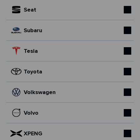
Seat
Subaru
Tesla
Toyota
Volkswagen
Volvo
XPENG