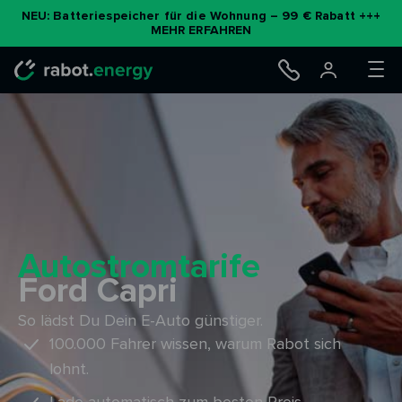
Zum
NEU: Batteriespeicher für die Wohnung – 99 € Rabatt +++
MEHR ERFAHREN
Inhalt
springen
Autostromtarife
Ford Capri
So lädst Du Dein E-Auto günstiger.
100.000 Fahrer wissen, warum Rabot sich
lohnt.