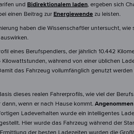
arifen und
Bidirektionalem laden
, ergeben sich Ch
ei einen Beitrag zur
Energiewende
zu leisten.
timierung haben die Wissenschaftler untersucht, wie
auswirken.
rofil eines Berufspendlers, der jährlich 10.442 Kilom
 Kilowattstunden, während von einer üblichen Lad
amit das Fahrzeug vollumfänglich genutzt werden
sis dieses realen Fahrerprofils, wie viel der Beruf
mer dann, wenn er nach Hause kommt.
Angenommen wu
rtigen Ladeverhalten wurde ein intelligentes Lade
stellt. Hier wurde das Fahrzeug während der Sta
 Ermittlung der besten Ladezeiten wurden die Gro