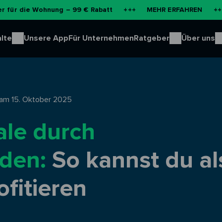
e Wohnung – 99 € Rabatt
+++
MEHR ERFAHREN
+++
NEU:
lte
Unsere App
Für Unternehmen
Ratgeber
Über uns
m 15. Oktober 2025
ale durch
aden:
So kannst du al
fitieren