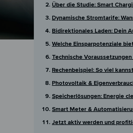
Über die Studie: Smart Charg
Dynamische Stromtarife: Wan
Bidirektionales Laden: Dein A
Welche Einsparpotenziale biet
Technische Voraussetzungen f
Rechenbeispiel: So viel kanns
Photovoltaik & Eigenverbrauc
Speicherlösungen: Energie cl
Smart Meter & Automatisieru
Jetzt aktiv werden und profit