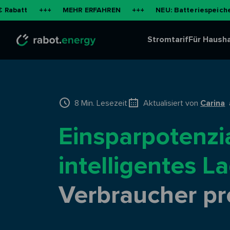
+++
MEHR ERFAHREN
+++
NEU: Batteriespeicher für di
Stromtarif
Für Hausha
8 Min. Lesezeit
Aktualisiert von
Carina
a
Einsparpotenzi
intelligentes L
Verbraucher pro