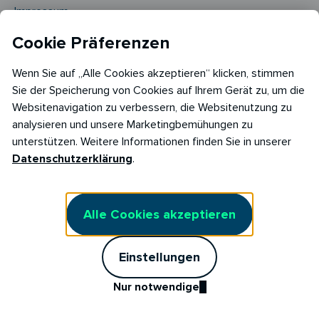
Impressum
Cookie Präferenzen
Barrierefreiheitserklärung
AGB Stromliefervertrag
Wenn Sie auf „Alle Cookies akzeptieren“ klicken, stimmen
Sie der Speicherung von Cookies auf Ihrem Gerät zu, um die
AGB Stromliefervertrag Fix
Websitenavigation zu verbessern, die Websitenutzung zu
analysieren und unsere Marketingbemühungen zu
Marktkommunikation
unterstützen. Weitere Informationen finden Sie in unserer
Kunden werben Kunden
Datenschutzerklärung
.
Stromtarif kündigen
Vertrag widerrufen
Alle Cookies akzeptieren
Cookie Einstellungen
Einstellungen
Cookie Richtlinie​
Nur notwendige