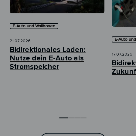
E-Auto und Wallboxen
E-Auto und
21.07.2026
Bidirektionales Laden:
17.07.2026
Nutze dein E-Auto als
Bidirek
Stromspeicher
Zukunf