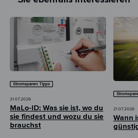
Stromsparen Tipps
Stromspar
21.07.2026
MaLo-ID: Was sie ist, wo du
21.07.2026
sie findest und wozu du sie
Wann i
brauchst
günsti