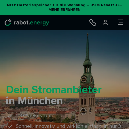
Zum
NEU: Batteriespeicher für die Wohnung – 99 € Rabatt +++
MEHR ERFAHREN
Inhalt
springen
Dein Stromanbieter
in München
100 % Ökostrom
Schnell, innovativ und wirklich einfach, in nur 3