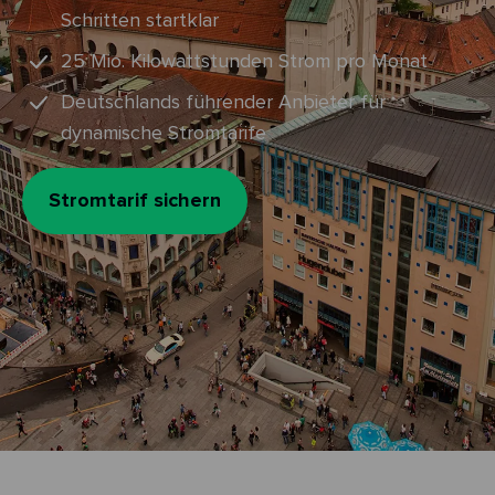
Schritten startklar
25 Mio. Kilowattstunden Strom pro Monat
Deutschlands führender Anbieter für
dynamische Stromtarife
Stromtarif sichern